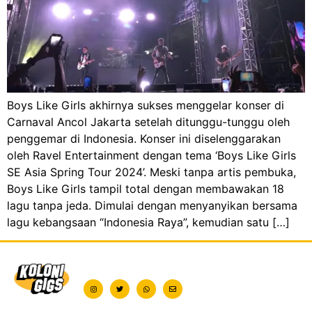
Boys Like Girls akhirnya sukses menggelar konser di
Carnaval Ancol Jakarta setelah ditunggu-tunggu oleh
penggemar di Indonesia. Konser ini diselenggarakan
oleh Ravel Entertainment dengan tema ‘Boys Like Girls
SE Asia Spring Tour 2024’. Meski tanpa artis pembuka,
Boys Like Girls tampil total dengan membawakan 18
lagu tanpa jeda. Dimulai dengan menyanyikan bersama
lagu kebangsaan “Indonesia Raya”, kemudian satu […]