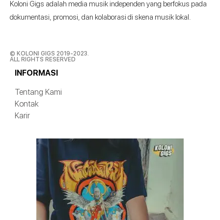
Koloni Gigs adalah media musik independen yang berfokus pada
dokumentasi, promosi, dan kolaborasi di skena musik lokal.
© KOLONI GIGS 2019-2023.
ALL RIGHTS RESERVED
INFORMASI
Tentang Kami
Kontak
Karir