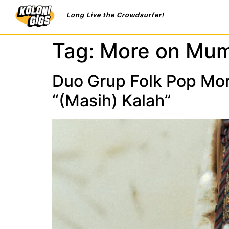
Long Live the Crowdsurfer!
Tag:
More on Mum
Duo Grup Folk Pop Mor
“(Masih) Kalah”