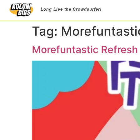
Long Live the Crowdsurfer!
Tag:
Morefuntasti
Morefuntastic Refresh 