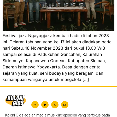
Festival‬‭ jazz‬‭ Ngayogjazz‬‭ kembali‬‭ hadir‬‭ di‬‭ tahun‬‭ 2023‬‭
ini.‬‭ Gelaran‬‭ tahunan‬ yang‬‭ ke-17‬‭ ini‬‭ akan‬‭ diadakan‬‭ pada‬‭
hari‬‭ Sabtu,‬‭ 18‬‭ November‬‭ 2023‬‭ dari‬‭ pukul‬‭ 13.00‬‭ WIB‬‭
sampai‬‭ selesai‬‭ di‬‭ Padukuhan‬‭ Gancahan,‬‭ Kalurahan‬‭
Sidomulyo,‬‭ Kapanewon‬‭ Godean,‬‭ Kabupaten‬‭ Sleman,‬‭
Daerah‬‭ Istimewa‬‭ Yogyakarta.‬‭ Desa‬‭ dengan‬‭ cerita‬‭
sejarah‬‭ yang‬‭ kuat,‬‭ seni‬‭ budaya‬‭ yang‬‭ beragam,‬‭ dan‬‭
kemampuan‬‭ warganya‬‭ untuk‬‭ mengelola‬ […]
Koloni Gigs adalah media musik independen yang berfokus pada