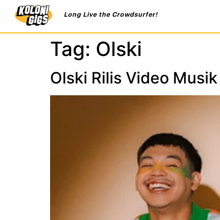
Long Live the Crowdsurfer!
Tag:
Olski
Olski Rilis Video Mus