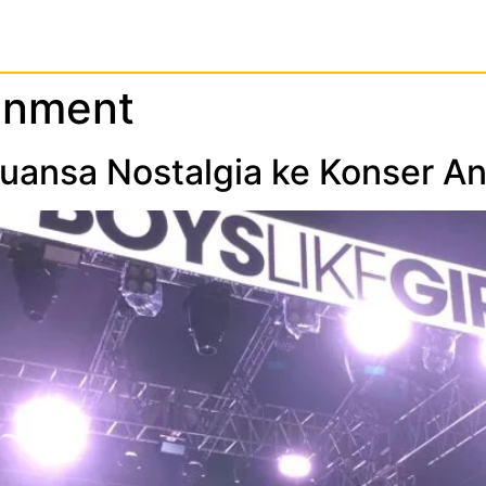
ainment
Nuansa Nostalgia ke Konser A