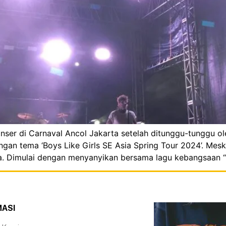
nser di Carnaval Ancol Jakarta setelah ditunggu-tunggu ol
gan tema ‘Boys Like Girls SE Asia Spring Tour 2024’. Meski
. Dimulai dengan menyanyikan bersama lagu kebangsaan “I
MASI