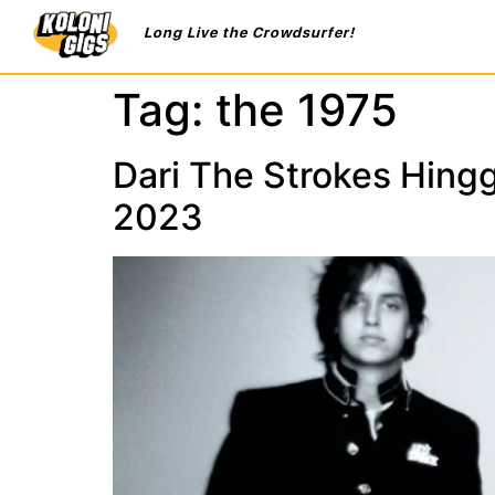
Long Live the Crowdsurfer!
Tag:
the 1975
Dari The Strokes Hing
2023