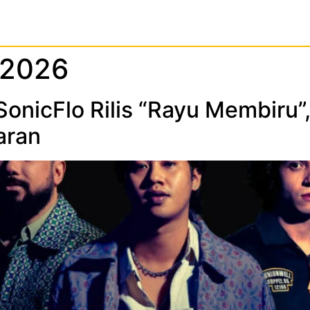
 2026
onicFlo Rilis “Rayu Membiru”
aran