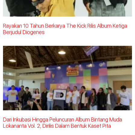
Rayakan 10 Tahun Berkarya The Kick Rilis Album Ketiga
Berjudul Diogenes
Dari Inkubasi Hingga Peluncuran Album Bintang Muda
Lokananta Vol. 2, Dirilis Dalam Bentuk Kaset Pita