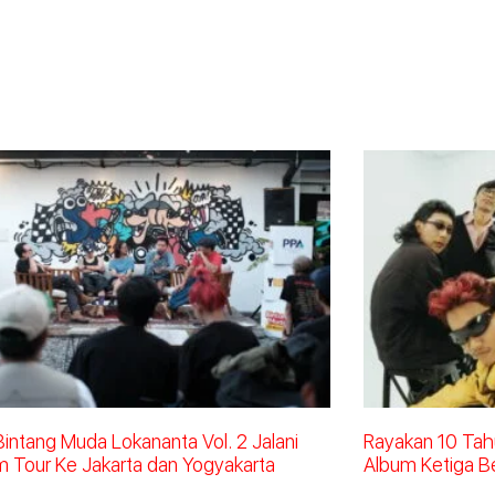
 Bintang Muda Lokananta Vol. 2 Jalani
Rayakan 10 Tahu
m Tour Ke Jakarta dan Yogyakarta
Album Ketiga B