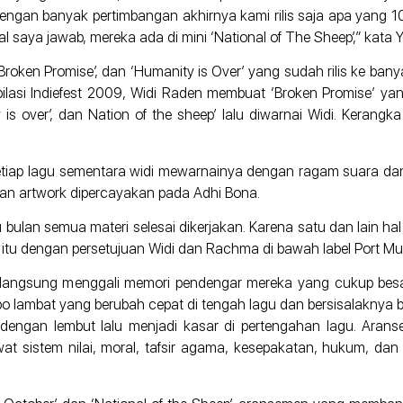
ngan banyak pertimbangan akhirnya kami rilis saja apa yang 10
l saya jawab, mereka ada di mini ‘National of The Sheep’,” kata 
 ‘Broken Promise’, dan ‘Humanity is Over’ yang sudah rilis ke banya
ilasi Indiefest 2009, Widi Raden membuat ‘Broken Promise’ y
 is over’, dan Nation of the sheep’ lalu diwarnai Widi. Kerangk
tiap lagu sementara widi mewarnainya dengan ragam suara dan
kan artwork dipercayakan pada Adhi Bona.
ulan semua materi selesai dikerjakan. Karena satu dan lain hal 
u itu dengan persetujuan Widi dan Rachma di bawah label Port M
ini langsung menggali memori pendengar mereka yang cukup be
 lambat yang berubah cepat di tengah lagu dan bersisalaknya 
i dengan lembut lalu menjadi kasar di pertengahan lagu. Ara
t sistem nilai, moral, tafsir agama, kesepakatan, hukum, dan