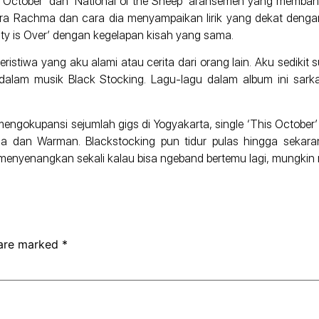
 October’ dan ‘National of the Sheep’ aransemen yang membang
ara Rachma dan cara dia menyampaikan lirik yang dekat dengan 
ty is Over’ dengan kegelapan kisah yang sama.
istiwa yang aku alami atau cerita dari orang lain. Aku sedikit
dalam musik Black Stocking. Lagu-lagu dalam album ini sark
engokupansi sejumlah gigs di Yogyakarta, single ‘This October’
chma dan Warman. Blackstocking pun tidur pulas hingga seka
t menyenangkan sekali kalau bisa ngeband bertemu lagi, mungkin
 are marked
*