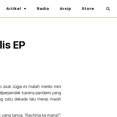
Artikel
Radio
Arsip
Store
lis EP
asal Jogja ini malah merilis mini
 diperpendek karena pandemi yang
ng satu dekade lalu meras masih
ak yang tanya, ‘Rachma ke mana?’,