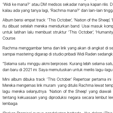
‘Widi ke mana?’ atau DM medsos sekadar nanya kapan rilis. De
kalau ada yang tanya lagi, ‘Rachma mana?’ dan lain-lain tingga
Album berisi empat track: ‘This October’, ‘Nation of the Sheep’,
itu dibuat setelah mereka menidurkan band. Usai masuk komp
untuk latihan lalu membuat struktur ‘This October’, ‘Humanity
Course.
Rachma menggambar tema dan lirik yang akan di angkat di se
sampai mastering digarap di studio pribadi Widi Raden sedang
“Selama satu minggu akmi berproses. Kurang lebih selama satu b
dan baru di 2021 ini. Saya memutuskan untuk merilis lagu-lag
Mini album dibuka track ‘This October’. Repertoar pertama 
Mereka mengemas lirik muram yang ditulis Rachma lewat tempo
lagu mereka selanjutnya. ‘Nation of the Sheep’ yang diawal
tentang kekuasaan yang diproduksi negara secara lembut lewa
lembaga.