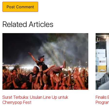
Related Articles
Surat Terbuka: Usulan Line Up untuk
Finalis
Cherrypop Fest
Progra