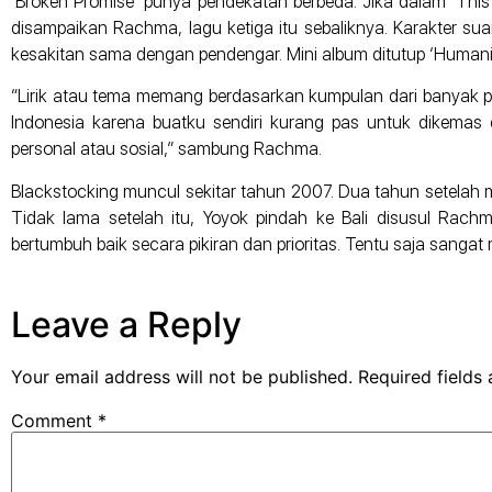
‘Broken Promise’ punya pendekatan berbeda. Jika dalam ‘This
disampaikan Rachma, lagu ketiga itu sebaliknya. Karakter su
kesakitan sama dengan pendengar. Mini album ditutup ‘Humani
“Lirik atau tema memang berdasarkan kumpulan dari banyak per
Indonesia karena buatku sendiri kurang pas untuk dikemas 
personal atau sosial,” sambung Rachma.
Blackstocking muncul sekitar tahun 2007. Dua tahun setelah m
Tidak lama setelah itu, Yoyok pindah ke Bali disusul Ra
bertumbuh baik secara pikiran dan prioritas. Tentu saja sanga
Leave a Reply
Your email address will not be published.
Required fields
Comment
*