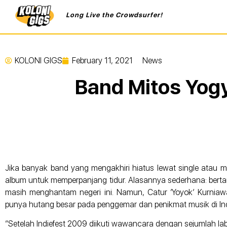
Long Live the Crowdsurfer!
KOLONI GIGS
February 11, 2021
News
Band Mitos Yogy
Jika banyak band yang mengakhiri hiatus lewat single atau min
album untuk memperpanjang tidur. Alasannya sederhana: berta
masih menghantam negeri ini. Namun, Catur ‘Yoyok’ Kurnia
punya hutang besar pada penggemar dan penikmat musik di In
“Setelah Indiefest 2009 diikuti wawancara dengan sejumlah lab