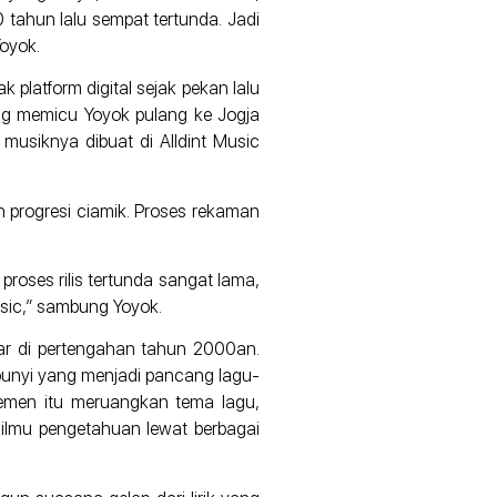
 tahun lalu sempat tertunda. Jadi
Yoyok.
k platform digital sejak pekan lalu
ang memicu Yoyok pulang ke Jogja
a musiknya dibuat di Alldint Music
 progresi ciamik. Proses rekaman
proses rilis tertunda sangat lama,
usic,” sambung Yoyok.
sar di pertengahan tahun 2000an.
bunyi yang menjadi pancang lagu-
nsemen itu meruangkan tema lagu,
 ilmu pengetahuan lewat berbagai