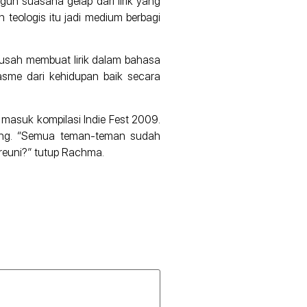
un suasana gelap dari lirik yang
teologis itu jadi medium berbagi
 susah membuat lirik dalam bahasa
asme dari kehidupan baik secara
 masuk kompilasi Indie Fest 2009.
rang. “Semua teman-teman sudah
 reuni?” tutup Rachma.