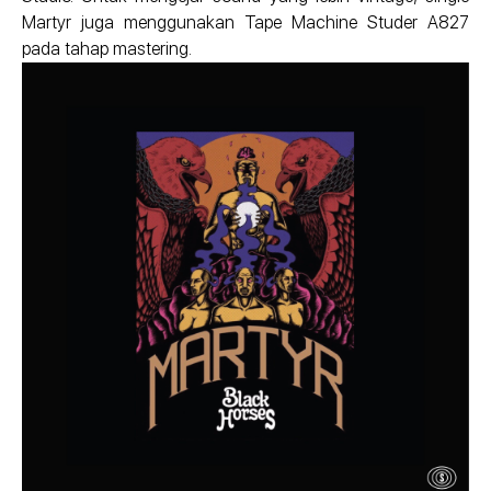
Martyr juga menggunakan Tape Machine Studer A827
pada tahap mastering.