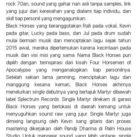
rock 70an, sound yang gahar nan asli tanpa samples, lirik
yang jujur dari keresahan yang dialami tiap individu, dan
skill tiap personil yang mengagumkan.
Black Horses yang beranggotakan Rafi pada vokal, Kevin
pada gitar, Lucky pada bass, dan Jul pada drum sudah
mulai bermain musik dan menciptakan lagu sejak tahun
2015 awal, mereka dipertemukan karena kecintaan pada
musik dan visi misi yang sama. Nama Black Horses pun
dipilih dengan terinspirasi dari kisah Four Horsemen of
Apocalypse yang menganalogikan tiap personilnya.
Setelah sekian lama jamming, menciptakan lagu dan
manggung kesana kemari, Black Horses akhirnya
menelurkan single debutnya yang bertajuk Martyr dibawah
label Splectrum Records. Single Martyr direkam di garasi
Black Horses yang berlokasi di daerah kemang untuk
menyuguhkan sound raw yang jujur. Single Martyr juga
dimixing langsung oleh Kevin sang gitaris dan proses
mastering dikerjakan oleh Pandji Dharma di Palm House
Studio. Untuk mengejar sound yang lebih vintage, single