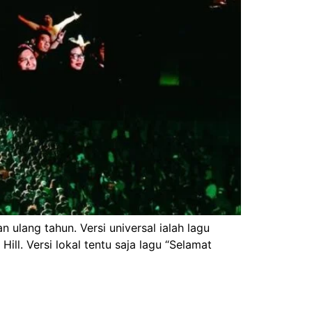
lang tahun. Versi universal ialah lagu
ill. Versi lokal tentu saja lagu “Selamat