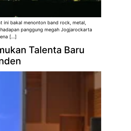
at ini bakal menonton band rock, metal,
di hadapan panggung megah Jogjarockarta
rena […]
mukan Talenta Baru
enden