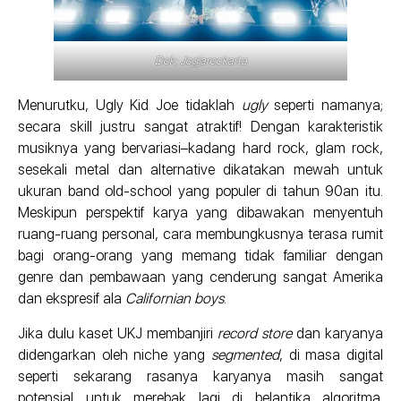
Dok: Jogjarockarta
Menurutku, Ugly Kid Joe tidaklah
ugly
seperti namanya;
secara skill justru sangat atraktif! Dengan karakteristik
musiknya yang bervariasi–kadang hard rock, glam rock,
sesekali metal dan alternative dikatakan mewah untuk
ukuran band old-school yang populer di tahun 90an itu.
Meskipun perspektif karya yang dibawakan menyentuh
ruang-ruang personal, cara membungkusnya terasa rumit
bagi orang-orang yang memang tidak familiar dengan
genre dan pembawaan yang cenderung sangat Amerika
dan ekspresif ala
Californian boys
.
Jika dulu kaset UKJ membanjiri
record store
dan karyanya
didengarkan oleh niche yang
segmented
, di masa digital
seperti sekarang rasanya karyanya masih sangat
potensial untuk merebak lagi di belantika algoritma.