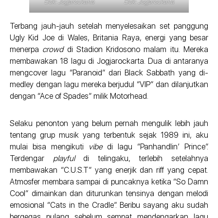
Dok: Jogjarockarta
Dok: Jogjarockarta
Terbang jauh-jauh setelah menyelesaikan set panggung
Ugly Kid Joe di Wales, Britania Raya, energi yang besar
menerpa
crowd
di Stadion Kridosono malam itu. Mereka
membawakan 18 lagu di Jogjarockarta. Dua di antaranya
mengcover lagu “Paranoid” dari Black Sabbath yang di-
medley dengan lagu mereka berjudul “VIP” dan dilanjutkan
dengan “Ace of Spades” milik Motorhead.
Selaku penonton yang belum pernah mengulik lebih jauh
tentang grup musik yang terbentuk sejak 1989 ini, aku
mulai bisa mengikuti
vibe
di lagu “Panhandlin’ Prince”.
Terdengar
playful
di telingaku, terlebih setelahnya
membawakan “C.U.S.T” yang enerjik dan riff yang cepat.
Atmosfer membara sampai di puncaknya ketika “So Damn
Cool” dimainkan dan diturunkan tensinya dengan melodi
emosional “Cats in the Cradle”. Beribu sayang aku sudah
bergegas pulang sebelum sempat mendengarkan lagu