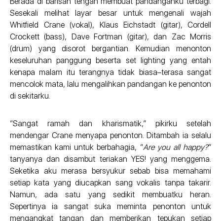
Berada di barisan tengah membuat pandanganku terbagi.
Sesekali melihat layar besar untuk mengenali wajah
Whitfield Crane (vokal), Klaus Eichstadt (gitar), Cordell
Crockett (bass), Dave Fortman (gitar), dan Zac Morris
(drum) yang disorot bergantian. Kemudian menonton
keseluruhan panggung beserta set lighting yang entah
kenapa malam itu terangnya tidak biasa–terasa sangat
mencolok mata, lalu mengalihkan pandangan ke penonton
di sekitarku.
“Sangat ramah dan kharismatik,” pikirku setelah
mendengar Crane menyapa penonton. Ditambah ia selalu
memastikan kami untuk berbahagia, “
Are you all happy?
”
tanyanya dan disambut teriakan YES! yang menggema.
Seketika aku merasa bersyukur sebab bisa memahami
setiap kata yang diucapkan sang vokalis tanpa takarir.
Namun, ada satu yang sedikit membuatku heran.
Sepertinya ia sangat suka meminta penonton untuk
mengangkat tangan dan memberikan tepukan setiap