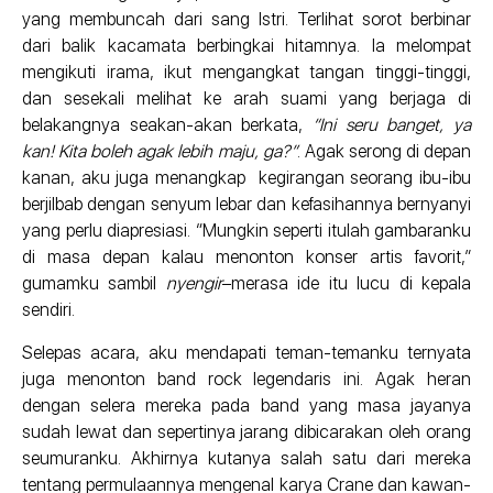
yang membuncah dari sang Istri. Terlihat sorot berbinar
dari balik kacamata berbingkai hitamnya. Ia melompat
mengikuti irama, ikut mengangkat tangan tinggi-tinggi,
dan sesekali melihat ke arah suami yang berjaga di
belakangnya seakan-akan berkata,
“Ini seru banget, ya
kan! Kita boleh agak lebih maju, ga?”
. Agak serong di depan
kanan, aku juga menangkap kegirangan seorang ibu-ibu
berjilbab dengan senyum lebar dan kefasihannya bernyanyi
yang perlu diapresiasi. “Mungkin seperti itulah gambaranku
di masa depan kalau menonton konser artis favorit,”
gumamku sambil
nyengir
–merasa ide itu lucu di kepala
sendiri.
Selepas acara, aku mendapati teman-temanku ternyata
juga menonton band rock legendaris ini. Agak heran
dengan selera mereka pada band yang masa jayanya
sudah lewat dan sepertinya jarang dibicarakan oleh orang
seumuranku. Akhirnya kutanya salah satu dari mereka
tentang permulaannya mengenal karya Crane dan kawan-