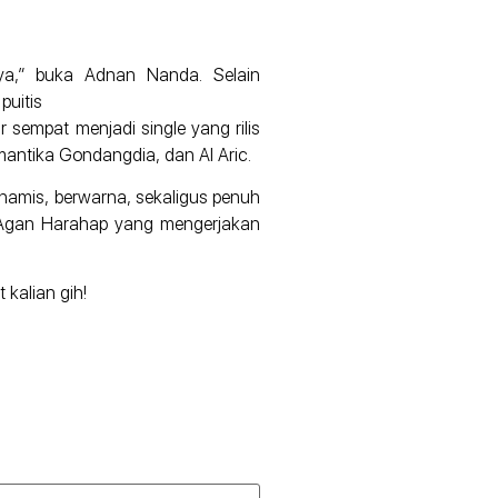
nya,” buka Adnan Nanda. Selain
puitis
 sempat menjadi single yang rilis
mantika Gondangdia, dan Al Aric.
namis, berwarna, sekaligus penuh
n Agan Harahap yang mengerjakan
 kalian gih!