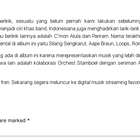
 berlirik, sesuatu yang belum pernah kami lakukan sebelum
njadi ciri khas band, Indonesiana juga menghadirkan larik-larik 
berlirik lainnya adalah C’mon Alula dan Pariram. Nama terakhir
al di album ini yaitu Silang Sengkarut, Aape Braun, Loops, Ro
 ada di album ini karena merepresentasikan musik yang lebih di
mewa lain adalah kolaborasi Orchest Stamboel dengan senima
fren. Sekarang segera meluncur ke digital musik streaming favorit
 are marked
*