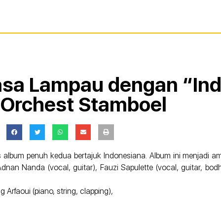
asa Lampau dengan “In
k Orchest Stamboel
lis album penuh kedua bertajuk Indonesiana. Album ini menjadi 
n Nanda (vocal, guitar), Fauzi Sapulette (vocal, guitar, bodhran
 Arfaoui (piano, string, clapping),