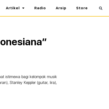
Artikel
Radio
Arsip
Store
donesiana”
amat istimewa bagi kelompok musik
), Stanley Keppler (guitar, lira),