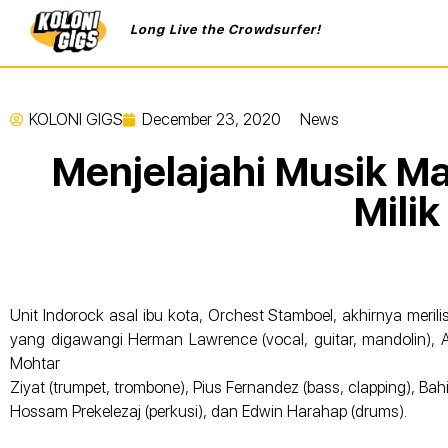
Long Live the Crowdsurfer!
KOLONI GIGS
December 23, 2020
News
Menjelajahi Musik M
Mili
Unit Indorock asal ibu kota, Orchest Stamboel, akhirnya meri
yang digawangi Herman Lawrence (vocal, guitar, mandolin), Adna
Mohtar
Ziyat (trumpet, trombone), Pius Fernandez (bass, clapping), Bahig
Hossam Prekelezaj (perkusi), dan Edwin Harahap (drums).