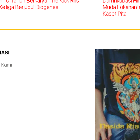
 10 Tahun Berkarya The Kick Rilis
Dari Inkubasi H
Ketiga Berjudul Diogenes
Muda Lokananta 
Kaset Pita
MASI
 Kami