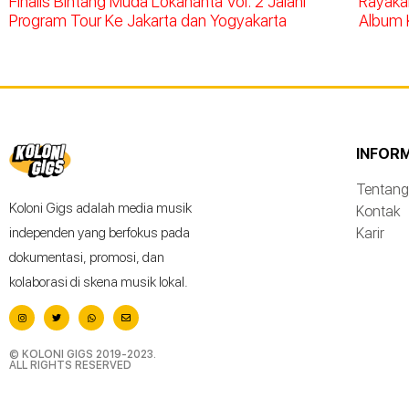
Finalis Bintang Muda Lokananta Vol. 2 Jalani
Rayakan
Program Tour Ke Jakarta dan Yogyakarta
Album 
INFOR
Tentang
Koloni Gigs adalah media musik
Kontak
Karir
independen yang berfokus pada
dokumentasi, promosi, dan
kolaborasi di skena musik lokal.
© KOLONI GIGS 2019-2023.
ALL RIGHTS RESERVED