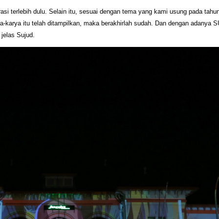
si terlebih dulu. Selain itu, sesuai dengan tema yang kami usung pada tahun
ya-karya itu telah ditampilkan, maka berakhirlah sudah. Dan dengan adanya
jelas Sujud.