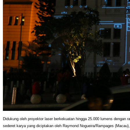
Didukung oleh proyektor laser berkekuatan hingga 25.000 lumens dengan 
sederet karya yang diciptakan oleh Raymond Nogueira/Rampages (Macau), Fa