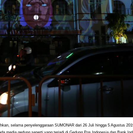
kan, selama penyelenggaraan SUMONAR dari 26 Juli hingga 5 Agustus 2019 
a media gedung seperti yang terjadi di Gedung Pos Indonesia dan Bank Indo