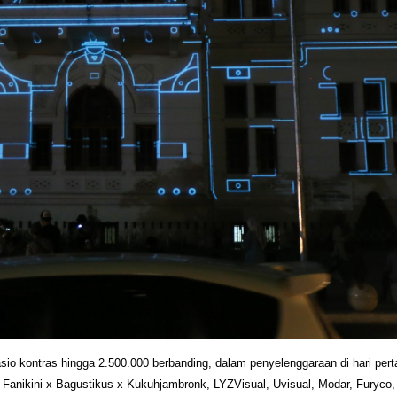
rasio kontras hingga 2.500.000 berbanding, dalam penyelenggaraan di hari
nikini x Bagustikus x Kukuhjambronk, LYZVisual, Uvisual, Modar, Furyco, Le