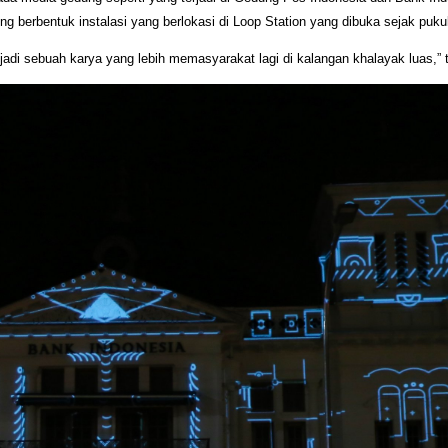
rbentuk instalasi yang berlokasi di Loop Station yang dibuka sejak pukul
i sebuah karya yang lebih memasyarakat lagi di kalangan khalayak luas,”