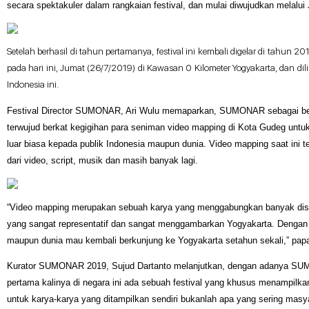
secara spektakuler dalam rangkaian festival, dan mulai diwujudkan melalui 
Setelah berhasil di tahun pertamanya, festival ini kembali digelar di tah
pada hari ini, Jumat (26/7/2019) di Kawasan 0 Kilometer Yogyakarta, dan dil
Indonesia ini.
Festival Director SUMONAR, Ari Wulu memaparkan, SUMONAR sebagai bentuk
terwujud berkat kegigihan para seniman video mapping di Kota Gudeg untuk
luar biasa kepada publik Indonesia maupun dunia. Video mapping saat ini t
dari video,
script
, musik dan masih banyak lagi.
“Video mapping merupakan sebuah karya yang menggabungkan banyak disipli
yang sangat representatif dan sangat menggambarkan Yogyakarta. Dengan 
maupun dunia mau kembali berkunjung ke Yogyakarta setahun sekali,” p
Kurator SUMONAR 2019, Sujud Dartanto melanjutkan, dengan adanya SUMON
pertama kalinya di negara ini ada sebuah festival yang khusus menampilkan
untuk karya-karya yang ditampilkan sendiri bukanlah apa yang sering mas