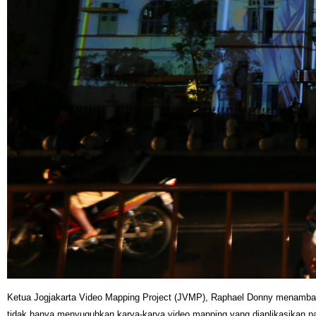
Ketua Jogjakarta Video Mapping Project (JVMP), Raphael Donny menambah
tidak hanya menyuguhkan karya-karya video mapping yang diaplikasikan pad