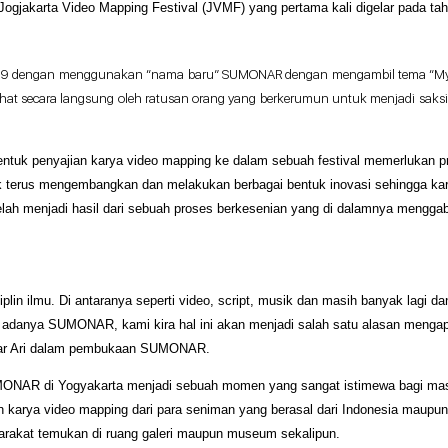
Jogjakarta Video Mapping Festival (JVMF) yang pertama kali digelar pada tah
un 2019 dengan menggunakan “nama baru” SUMONAR dengan mengambil tema “My Pla
ihat secara langsung oleh ratusan orang yang berkerumun untuk menjadi saksi 
 penyajian karya video mapping ke dalam sebuah festival memerlukan pros
 terus mengembangkan dan melakukan berbagai bentuk inovasi sehingga karya 
elah menjadi hasil dari sebuah proses berkesenian yang di dalamnya menggabun
n ilmu. Di antaranya seperti video,
script
, musik dan masih banyak lagi dan
adanya SUMONAR, kami kira hal ini akan menjadi salah satu alasan mengap
apar Ari dalam pembukaan SUMONAR.
AR di Yogyakarta menjadi sebuah momen yang sangat istimewa bagi masyar
 karya video mapping dari para seniman yang berasal dari Indonesia maupun b
yarakat temukan di ruang galeri maupun museum sekalipun.