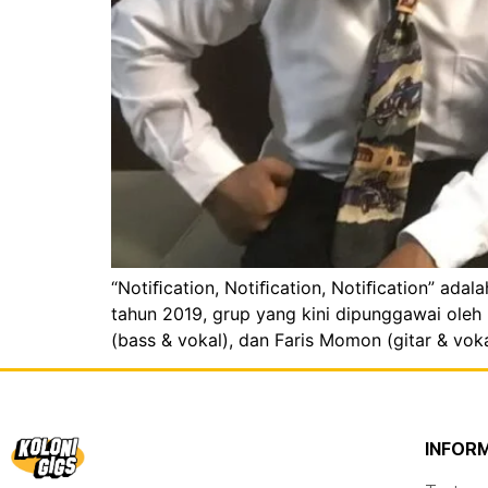
“Notiﬁcation, Notiﬁcation, Notiﬁcation” adala
tahun 2019, grup yang kini dipunggawai oleh 
(bass & vokal), dan Faris Momon (gitar & vok
INFOR