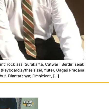
t’ rock asal Surakarta, Catwari. Berdiri sejak
 (keyboard,sythesisizer, ﬂute), Gagas Pradana
ut. Diantaranya; Omnicient, […]