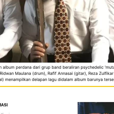
h album perdana dari grup band beraliran psychedelic ‘mutan
Ridwan Maulana (drum), Raﬁf Annasai (gitar), Reza Zulﬁkar
al) menampilkan delapan lagu didalam album barunya terseb
MASI