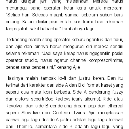
harus dengan jam yang melelahkan. Mereka harus
menunggu sang operator kelar kerja untuk merekam.
“Setiap hari. Selepas magrib sampai sebelum subuh baru
pulang. Kalau dipikir-pikir entah kok kami bisa rekaman
tanpa jatuh sakit hahahha,” tambahnya lagi.
Terkadang malah sang operator keburu ngantuk dan tidur,
dan Ajie dan lainnya harus mengurusi diri mereka sendiri
selama rekaman. “Jadi saya kerap harus ngegantiin posisi
operator studio, harus ngatur channel kompresor/limiter,
pencet sana pencet sini,” kenang Ajie.
Hasilnya malah tampak lo-fi dan justru keren. Dan itu
terlihat dari karakter dari side A dan B di format kaset yang
seperti dua mata koin berbeda. Side A cenderung fuzzy
dan distorsi seperti Boo Radleys (early albums), Ride, atau
Revolver, dan side B cenderung dream pop dan ethereal
seperti Slowdive dan Cocteau Twins. Ajie menjelaskan
bahwa lagu-lagu di side A justru adalah lagu-lagu terawal
dari Themilo, sementara side B adalah lagu-lagu yang