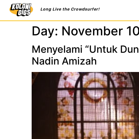
Long Live the Crowdsurfer!
Day:
November 10
Menyelami “Untuk Duni
Nadin Amizah