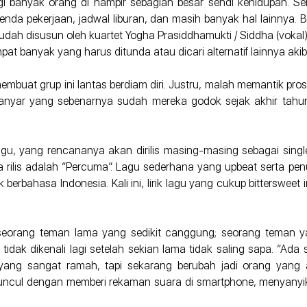
agi banyak orang di hampir sebagian besar sendi kehidupan.
da pekerjaan, jadwal liburan, dan masih banyak hal lainnya. Be
udah disusun oleh kuartet Yogha Prasiddhamukti / Siddha (vokal), 
at banyak yang harus ditunda atau dicari alternatif lainnya ak
mbuat grup ini lantas berdiam diri. Justru, malah memantik pros
anyar yang sebenarnya sudah mereka godok sejak akhir tahu
gu, yang rencananya akan dirilis masing-masing sebagai sing
rilis adalah “Percuma”. Lagu sederhana yang upbeat serta penuh
k berbahasa Indonesia. Kali ini, lirik lagu yang cukup bittersweet 
an seorang teman lama yang sedikit canggung; seorang teman 
tidak dikenali lagi setelah sekian lama tidak saling sapa. “Ada s
yang sangat ramah, tapi sekarang berubah jadi orang yang a
uncul dengan memberi rekaman suara di smartphone, menyanyi
.