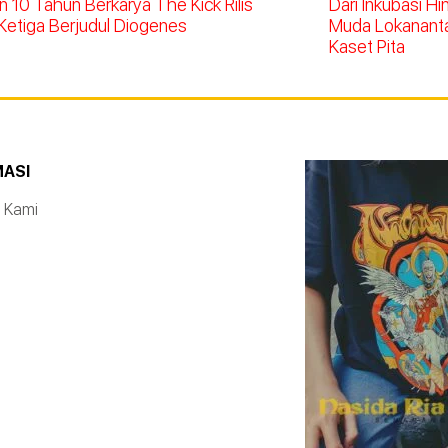
 10 Tahun Berkarya The Kick Rilis
Dari Inkubasi H
Ketiga Berjudul Diogenes
Muda Lokananta 
Kaset Pita
MASI
 Kami