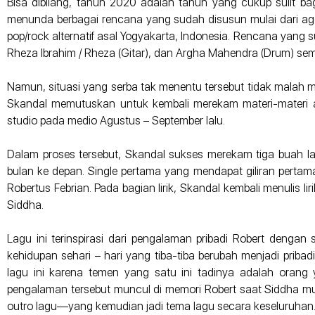
Bisa dibilang, tahun 2020 adalah tahun yang cukup sulit b
menunda berbagai rencana yang sudah disusun mulai dari agen
pop/rock alternatif asal Yogyakarta, Indonesia. Rencana yang s
Rheza Ibrahim / Rheza (Gitar), dan Argha Mahendra (Drum) semp
Namun, situasi yang serba tak menentu tersebut tidak malah me
Skandal memutuskan untuk kembali merekam materi-materi 
studio pada medio Agustus – September lalu.
Dalam proses tersebut, Skandal sukses merekam tiga buah la
bulan ke depan. Single pertama yang mendapat giliran pertama 
Robertus Febrian. Pada bagian lirik, Skandal kembali menulis liri
Siddha.
Lagu ini terinspirasi dari pengalaman pribadi Robert deng
kehidupan sehari – hari yang tiba-tiba berubah menjadi pribadi 
lagu ini karena temen yang satu ini tadinya adalah orang 
pengalaman tersebut muncul di memori Robert saat Siddha m
outro lagu—yang kemudian jadi tema lagu secara keseluruhan