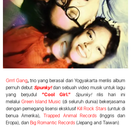
Grrrl Gang
,
trio yang berasal dari Yogyakarta merilis album
pernuh debut
Spunky!
dan sebuah video musik untuk lagu
yang berjudul
“Cool Girl.”
Spunky!
rilis hari ini
melalui
Green Island Music
(di seluruh dunia) bekerjasama
dengan pemegang lisensi eksklusif
Kill Rock Stars
(untuk di
benua Amerika),
Trapped Animal Records
(Inggris dan
Eropa), dan
Big Romantic Records
(Jepang and Taiwan).