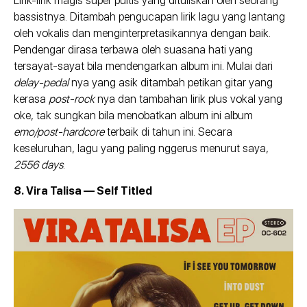
Lirik-lirik magis super puitis yang dituliskan oleh seorang
bassistnya. Ditambah pengucapan lirik lagu yang lantang
oleh vokalis dan menginterpretasikannya dengan baik.
Pendengar dirasa terbawa oleh suasana hati yang
tersayat-sayat bila mendengarkan album ini. Mulai dari
delay-pedal
nya yang asik ditambah petikan gitar yang
kerasa
post-rock
nya dan tambahan lirik plus vokal yang
oke, tak sungkan bila menobatkan album ini album
emo/post-hardcore
terbaik di tahun ini. Secara
keseluruhan, lagu yang paling nggerus menurut saya,
2556 days
.
8. Vira Talisa — Self Titled