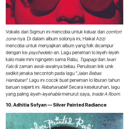
Vokalis dari Sigmun ini mencoba untuk keluar dari
comfort
zone
-nya. Di dalam album solonya ini, Haikal Azizi
mencoba untuk menyajikan album yang folk dicampur
dengan ke-
psychedelic
-an. Lagu peneman lo leyeh-leyeh
kalo male mini ngingetin sama Rabu,
Tigapagi
dan
Iwan
Fals
di zaman awal-awalnya beliau. Penulisan lirik unik
sedikit jenaka tercontoh pada lagu “
Jalan Bebas
Hambatan
”. Lagu ini cocok buat peneman lo liburan tahun
baruan seperti ini.
Rebahanable
! Secara keseluruhan, lagu
yang paling
leyeh-leyehable
menurut saya,
Inside A Room
.
10. Adhitia Sofyan — Silver Painted Radiance