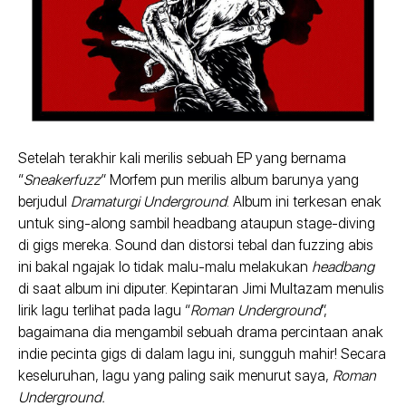
Setelah terakhir kali merilis sebuah EP yang bernama
“
Sneakerfuzz
” Morfem pun merilis album barunya yang
berjudul
Dramaturgi Underground
. Album ini terkesan enak
untuk sing-along sambil headbang ataupun stage-diving
di gigs mereka. Sound dan distorsi tebal dan fuzzing abis
ini bakal ngajak lo tidak malu-malu melakukan
headbang
di saat album ini diputer. Kepintaran Jimi Multazam menulis
lirik lagu terlihat pada lagu “
Roman Underground
”,
bagaimana dia mengambil sebuah drama percintaan anak
indie pecinta gigs di dalam lagu ini, sungguh mahir! Secara
keseluruhan, lagu yang paling saik menurut saya,
Roman
Underground.