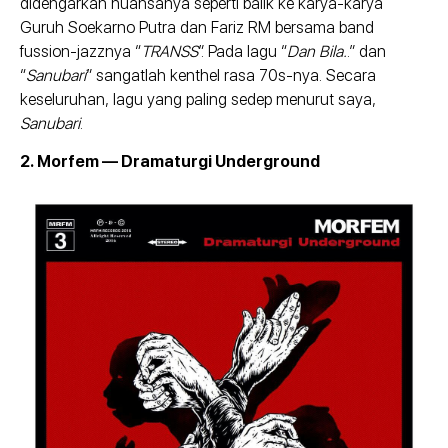
didengarkan nuansanya seperti balik ke karya-karya
Guruh Soekarno Putra dan Fariz RM bersama band
fussion-jazznya “
TRANSS
”. Pada lagu “
Dan Bila.
.” dan
“
Sanubari
” sangatlah kenthel rasa 70s-nya. Secara
keseluruhan, lagu yang paling sedep menurut saya,
Sanubari
.
2. Morfem — Dramaturgi Underground