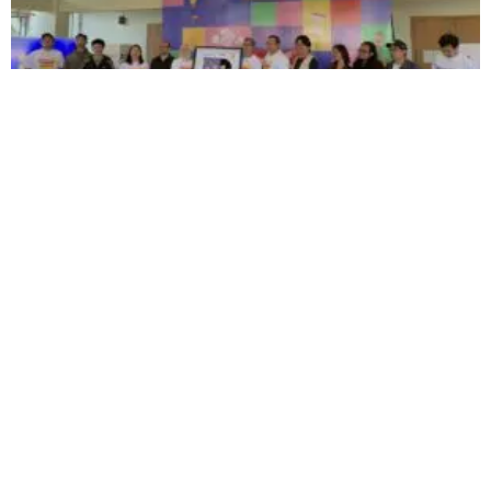
Dari Inkubasi Hingga Peluncuran Album Bintang Muda
Lokananta Vol. 2, Dirilis Dalam Bentuk Kaset Pita
Koloni Gigs adalah media musik independen yang berfokus pada
dokumentasi, promosi, dan kolaborasi di skena musik lokal.
© KOLONI GIGS 2019-2023.
ALL RIGHTS RESERVED
INFORMASI