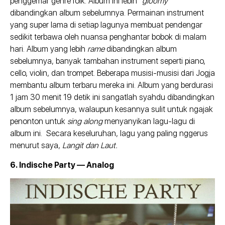
penggemar genre folk. Album ini lebih “
gloomy
”
dibandingkan album sebelumnya. Permainan instrument
yang super lama di setiap lagunya membuat pendengar
sedikit terbawa oleh nuansa penghantar bobok di malam
hari. Album yang lebih
rame
dibandingkan album
sebelumnya, banyak tambahan instrument seperti piano,
cello, violin, dan trompet. Beberapa musisi-musisi dari Jogja
membantu album terbaru mereka ini. Album yang berdurasi
1 jam 30 menit 19 detik ini sangatlah syahdu dibandingkan
album sebelumnya, walaupun kesannya sulit untuk ngajak
penonton untuk
sing along
menyanyikan lagu-lagu di
album ini. Secara keseluruhan, lagu yang paling nggerus
menurut saya,
Langit dan Laut.
6. Indische Party — Analog