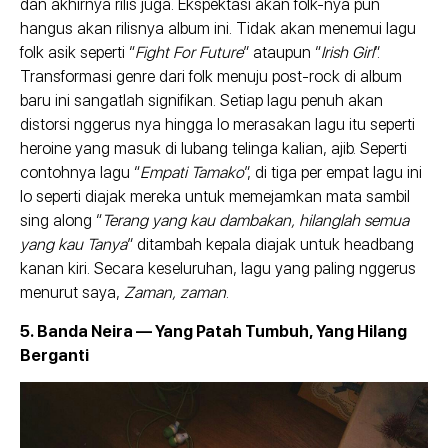
dan akhirnya rilis juga. Ekspektasi akan folk-nya pun
hangus akan rilisnya album ini. Tidak akan menemui lagu
folk asik seperti “
Fight For Future
” ataupun “
Irish Girl
”.
Transformasi genre dari folk menuju post-rock di album
baru ini sangatlah signifikan. Setiap lagu penuh akan
distorsi nggerus nya hingga lo merasakan lagu itu seperti
heroine yang masuk di lubang telinga kalian, ajib. Seperti
contohnya lagu “
Empati Tamako
”, di tiga per empat lagu ini
lo seperti diajak mereka untuk memejamkan mata sambil
sing along “
Terang yang kau dambakan, hilanglah semua
yang kau Tanya
” ditambah kepala diajak untuk headbang
kanan kiri. Secara keseluruhan, lagu yang paling nggerus
menurut saya,
Zaman, zaman
.
5. Banda Neira — Yang Patah Tumbuh, Yang Hilang
Berganti