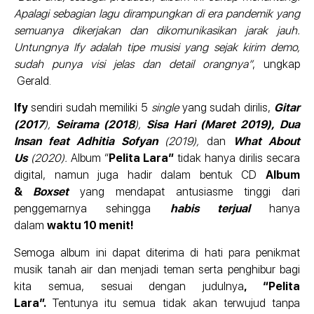
Apalagi sebagian lagu dirampungkan di era pandemik yang
semuanya dikerjakan dan dikomunikasikan jarak jauh.
Untungnya Ify adalah tipe musisi yang sejak kirim demo,
sudah punya visi jelas dan detail orangnya”
, ungkap
Gerald.
Ify
sendiri sudah memiliki 5
single
yang sudah dirilis,
Gitar
(2017
),
Seirama (2018
),
Sisa Hari (Maret 2019),
Dua
Insan feat Adhitia Sofyan
(2019),
dan
What About
Us
(2020).
Album “
Pelita Lara”
tidak hanya dirilis secara
digital, namun juga hadir dalam bentuk CD
Album
&
Boxset
yang mendapat antusiasme tinggi dari
penggemarnya sehingga
habis terjual
hanya
dalam
waktu 10 menit
!
Semoga album ini dapat diterima di hati para penikmat
musik tanah air dan menjadi teman serta penghibur bagi
kita semua, sesuai dengan judulnya
, “Pelita
Lara”.
Tentunya itu semua tidak akan terwujud tanpa