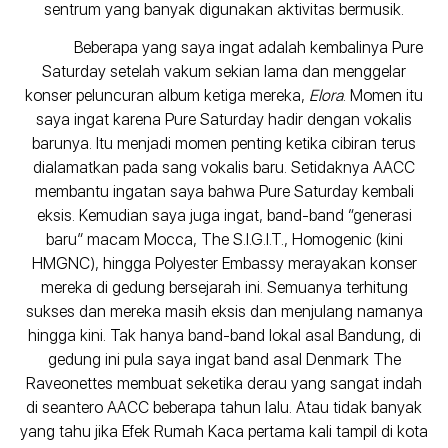
sentrum yang banyak digunakan aktivitas bermusik.
Beberapa yang saya ingat adalah kembalinya Pure
Saturday setelah vakum sekian lama dan menggelar
konser peluncuran album ketiga mereka,
Elora
. Momen itu
saya ingat karena Pure Saturday hadir dengan vokalis
barunya. Itu menjadi momen penting ketika cibiran terus
dialamatkan pada sang vokalis baru. Setidaknya AACC
membantu ingatan saya bahwa Pure Saturday kembali
eksis. Kemudian saya juga ingat, band-band “generasi
baru” macam Mocca, The S.I.G.I.T., Homogenic (kini
HMGNC), hingga Polyester Embassy merayakan konser
mereka di gedung bersejarah ini. Semuanya terhitung
sukses dan mereka masih eksis dan menjulang namanya
hingga kini. Tak hanya band-band lokal asal Bandung, di
gedung ini pula saya ingat band asal Denmark The
Raveonettes membuat seketika derau yang sangat indah
di seantero AACC beberapa tahun lalu. Atau tidak banyak
yang tahu jika Efek Rumah Kaca pertama kali tampil di kota