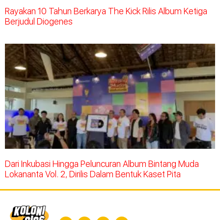
Rayakan 10 Tahun Berkarya The Kick Rilis Album Ketiga
Berjudul Diogenes
Dari Inkubasi Hingga Peluncuran Album Bintang Muda
Lokananta Vol. 2, Dirilis Dalam Bentuk Kaset Pita