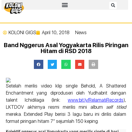
KOLONI GIGS
April 10, 2018
News
Band Nggerus Asal Yogyakarta Rilis Piringan
Hitam di RSD 2018
Setelah merilis video klip single Behold, A Shattered
Enchantment yang diproduseri oleh Yudhabrit dengan
talent Ichidilaga (link:
www.bit.ly/RelamatiRecords
),
LKTDOV akhirnya resmi merilis mini album
self titled
mereka. Extended Play berisi 3 lagu baru ini dirilis dalam
format piringan hitam 7” sejumlah 150 keping.
Kolektif nggerus asal Yogyakarta yang merilis single di hari