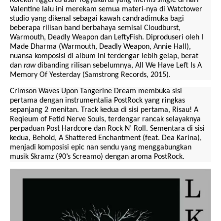
Valentine lalu ini merekam semua materi-nya di Watctower
studio yang dikenal sebagai kawah candradimuka bagi
beberapa rilisan band berbahaya semisal Cloudburst,
Warmouth, Deadly Weapon dan LeftyFish. Diproduseri oleh I
Made Dharma (Warmouth, Deadly Weapon, Annie Hall),
nuansa komposisi di album ini terdengar lebih gelap, berat
dan
raw
dibanding rilisan sebelumnya, All We Have Left Is A
Memory Of Yesterday (Samstrong Records, 2015).
Crimson Waves Upon Tangerine Dream membuka sisi
pertama dengan instrumentalia PostRock yang ringkas
sepanjang 2 menitan. Track kedua di sisi pertama, Risau! A
Reqieum of Fetid Nerve Souls, terdengar rancak selayaknya
perpaduan Post Hardcore dan Rock N’ Roll. Sementara di sisi
kedua, Behold, A Shattered Enchantment (feat. Dea Karina),
menjadi komposisi epic nan sendu yang menggabungkan
musik Skramz (90’s Screamo) dengan aroma PostRock.