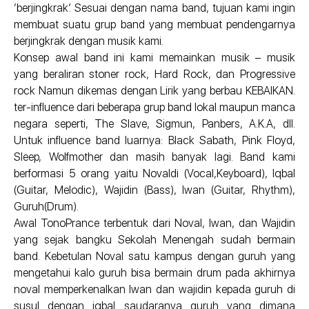
‘berjingkrak’. Sesuai dengan nama band, tujuan kami ingin
membuat suatu grup band yang membuat pendengarnya
berjingkrak dengan musik kami.
Konsep awal band ini kami memainkan musik – musik
yang beraliran stoner rock, Hard Rock, dan Progressive
rock Namun dikemas dengan Lirik yang berbau KEBAIKAN.
ter-influence dari beberapa grup band lokal maupun manca
negara seperti, The Slave, Sigmun, Panbers, A.K.A, dll.
Untuk influence band luarnya: Black Sabath, Pink Floyd,
Sleep, Wolfmother dan masih banyak lagi. Band kami
berformasi 5 orang yaitu Novaldi (Vocal,Keyboard), Iqbal
(Guitar, Melodic), Wajidin (Bass), Iwan (Guitar, Rhythm),
Guruh(Drum).
Awal TonoPrance terbentuk dari Noval, Iwan, dan Wajidin
yang sejak bangku Sekolah Menengah sudah bermain
band. Kebetulan Noval satu kampus dengan guruh yang
mengetahui kalo guruh bisa bermain drum pada akhirnya
noval memperkenalkan Iwan dan wajidin kepada guruh di
susul dengan iqbal saudaranya guruh yang dimana