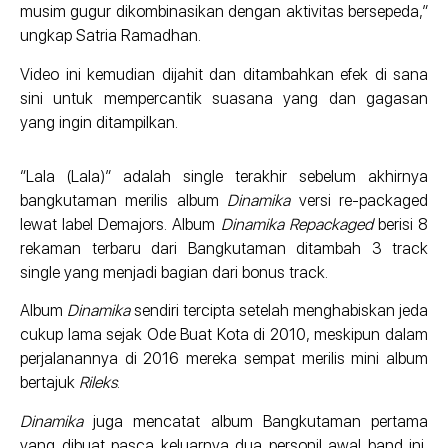
musim gugur dikombinasikan dengan aktivitas bersepeda,”
ungkap Satria Ramadhan.
Video ini kemudian dijahit dan ditambahkan efek di sana
sini untuk mempercantik suasana yang dan gagasan
yang ingin ditampilkan.
“Lala (Lala)” adalah single terakhir sebelum akhirnya
bangkutaman merilis album
Dinamika
versi re-packaged
lewat label Demajors. Album
Dinamika Repackaged
berisi 8
rekaman terbaru dari Bangkutaman ditambah 3 track
single yang menjadi bagian dari bonus track.
Album
Dinamika
sendiri tercipta setelah menghabiskan jeda
cukup lama sejak Ode Buat Kota di 2010, meskipun dalam
perjalanannya di 2016 mereka sempat merilis mini album
bertajuk
Rileks
.
Dinamika
juga mencatat album Bangkutaman pertama
yang dibuat pasca keluarnya dua personil awal band ini,