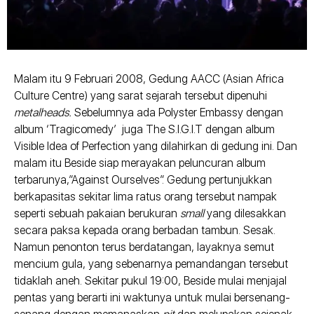
Malam itu 9 Februari 2008, Gedung AACC (Asian Africa
Culture Centre) yang sarat sejarah tersebut dipenuhi
metalheads.
Sebelumnya ada Polyster Embassy dengan
album ‘Tragicomedy’ juga The S.I.G.I.T dengan album
Visible Idea of Perfection yang dilahirkan di gedung ini. Dan
malam itu Beside siap merayakan peluncuran album
terbarunya,”Against Ourselves”. Gedung pertunjukkan
berkapasitas sekitar lima ratus orang tersebut nampak
seperti sebuah pakaian berukuran
small
yang dilesakkan
secara paksa kepada orang berbadan tambun. Sesak.
Namun penonton terus berdatangan, layaknya semut
mencium gula, yang sebenarnya pemandangan tersebut
tidaklah aneh. Sekitar pukul 19:00, Beside mulai menjajal
pentas yang berarti ini waktunya untuk mulai bersenang-