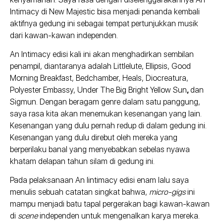
Intimacy di New Majestic bisa menjadi penanda kembali
aktifnya gedung ini sebagai tempat pertunjukkan musik
dari kawan-kawan independen.
An Intimacy edisi kali ini akan menghadirkan sembilan
penampil, diantaranya adalah Littlelute, Ellipsis, Good
Morning Breakfast, Bedchamber, Heals, Diocreatura,
Polyester Embassy, Under The Big Bright Yellow Sun
,
dan
Sigmun. Dengan beragam genre dalam satu panggung,
saya rasa kita akan menemukan kesenangan yang lain.
Kesenangan yang dulu pernah redup di dalam gedung ini.
Kesenangan yang dulu direbut oleh mereka yang
berperilaku banal yang menyebabkan sebelas nyawa
khatam delapan tahun silam di gedung ini.
Pada pelaksanaan An Iintimacy edisi enam lalu saya
menulis sebuah catatan singkat bahwa,
micro-gigs
ini
mampu menjadi batu tapal pergerakan bagi kawan-kawan
di
scene
independen untuk mengenalkan karya mereka.