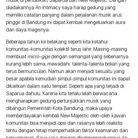
musik di pentaskan; Saparua dan New Majestic. Dengan
diadakannya An Intimacy saya harap gedung yang
memiliki catatan panjang dalam perjalanan musik arus
pinggir di Bandung ini dapat kembali mengeluarkan aura
dan daya magisnya.
Beberapa tahun ke belakang seperti kita ketahui
komunitas-komunitas kolektif terus lahir. Masing-masing
membuat
micro-gigs
dengan semangat yang sebenarnya
kurang lebih sama; mewadahi talenta-talenta brilian yang
terus bermunculan. Namun akan menjadi sesuatu yang
besar apabila kemudian simpul-simpul komunitas ini dapat
dikaitkan dalam satu tempat. Seperti apa yang terjadi di
Saparua dahulu. Karena kita terlalu lelah berwacana
mengharapkan gedung pertunjukkan musik yang
dibangun Pemerintah Kota Bandung, maka upaya
memberdayakan kembali New Majestic oleh-oleh kawan
komunitas bisa menjadi opsi dan rasanya lebih realistis
tentu dengan tetap memperhatikan faktor keamanan dan
kenyamanan. Saya rasa dengan diselenggarakannya An