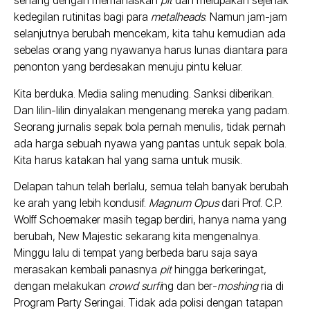
senang dengan memanaskan
pit
dan melupakan sejenak
kedegilan rutinitas bagi para
metalheads
. Namun jam-jam
selanjutnya berubah mencekam, kita tahu kemudian ada
sebelas orang yang nyawanya harus lunas diantara para
penonton yang berdesakan menuju pintu keluar.
Kita berduka. Media saling menuding. Sanksi diberikan.
Dan lilin-lilin dinyalakan mengenang mereka yang padam.
Seorang jurnalis sepak bola pernah menulis, tidak pernah
ada harga sebuah nyawa yang pantas untuk sepak bola.
Kita harus katakan hal yang sama untuk musik.
Delapan tahun telah berlalu, semua telah banyak berubah
ke arah yang lebih kondusif.
Magnum Opus
dari Prof. C.P.
Wolff Schoemaker masih tegap berdiri, hanya nama yang
berubah, New Majestic sekarang kita mengenalnya.
Minggu lalu di tempat yang berbeda baru saja saya
merasakan kembali panasnya
pit
hingga berkeringat,
dengan melakukan
crowd surfi
ng dan ber-
moshing
ria di
Program Party Seringai. Tidak ada polisi dengan tatapan