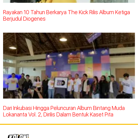
Rayakan 10 Tahun Berkarya The Kick Rilis Album Ketiga
Berjudul Diogenes
Dari Inkubasi Hingga Peluncuran Album Bintang Muda
Lokananta Vol. 2, Dirilis Dalam Bentuk Kaset Pita