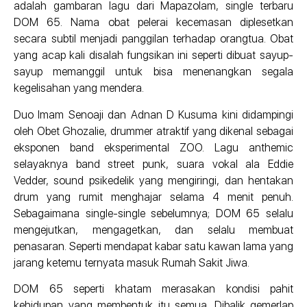
adalah gambaran lagu dari Mapazolam, single terbaru
DOM 65. Nama obat pelerai kecemasan diplesetkan
secara subtil menjadi panggilan terhadap orangtua. Obat
yang acap kali disalah fungsikan ini seperti dibuat sayup-
sayup memanggil untuk bisa menenangkan segala
kegelisahan yang mendera.
Duo Imam Senoaji dan Adnan D Kusuma kini didampingi
oleh Obet Ghozalie, drummer atraktif yang dikenal sebagai
eksponen band eksperimental ZOO. Lagu anthemic
selayaknya band street punk, suara vokal ala Eddie
Vedder, sound psikedelik yang mengiringi, dan hentakan
drum yang rumit menghajar selama 4 menit penuh.
Sebagaimana single-single sebelumnya; DOM 65 selalu
mengejutkan, mengagetkan, dan selalu membuat
penasaran. Seperti mendapat kabar satu kawan lama yang
jarang ketemu ternyata masuk Rumah Sakit Jiwa.
DOM 65 seperti khatam merasakan kondisi pahit
kehidupan yang membentuk itu semua. Dibalik gemerlap