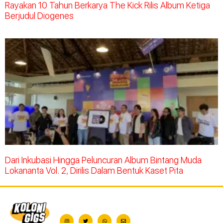
Rayakan 10 Tahun Berkarya The Kick Rilis Album Ketiga
Berjudul Diogenes
Dari Inkubasi Hingga Peluncuran Album Bintang Muda
Lokananta Vol. 2, Dirilis Dalam Bentuk Kaset Pita