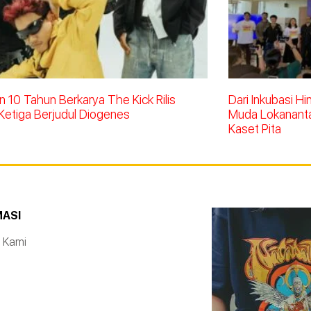
 10 Tahun Berkarya The Kick Rilis
Dari Inkubasi H
Ketiga Berjudul Diogenes
Muda Lokananta 
Kaset Pita
MASI
 Kami