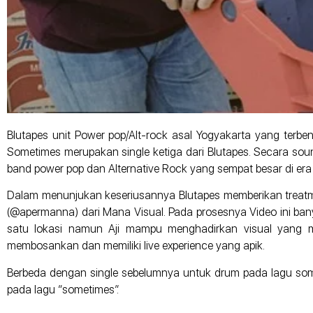
Blutapes unit Power pop/Alt-rock asal Yogyakarta yang terbe
Sometimes merupakan single ketiga dari Blutapes. Secara sound,
band power pop dan Alternative Rock yang sempat besar di era 
Dalam menunjukan keseriusannya Blutapes memberikan treatmen
(@apermanna) dari Mana Visual. Pada prosesnya Video ini bany
satu lokasi namun Aji mampu menghadirkan visual yang me
membosankan dan memiliki live experience yang apik.
Berbeda dengan single sebelumnya untuk drum pada lagu somet
pada lagu “sometimes”.