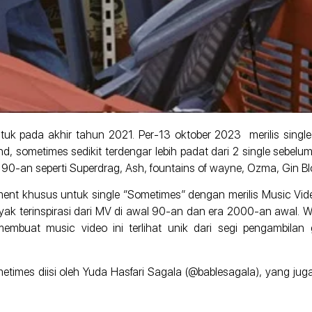
ntuk pada akhir tahun 2021. Per-13 oktober 2023 merilis single
 sometimes sedikit terdengar lebih padat dari 2 single sebelumny
90-an seperti Superdrag, Ash, fountains of wayne, Ozma, Gin Blo
t khusus untuk single “Sometimes” dengan merilis Music Video
ak terinspirasi dari MV di awal 90-an dan era 2000-an awal. W
mbuat music video ini terlihat unik dari segi pengambilan 
imes diisi oleh Yuda Hasfari Sagala (@bablesagala), yang jug