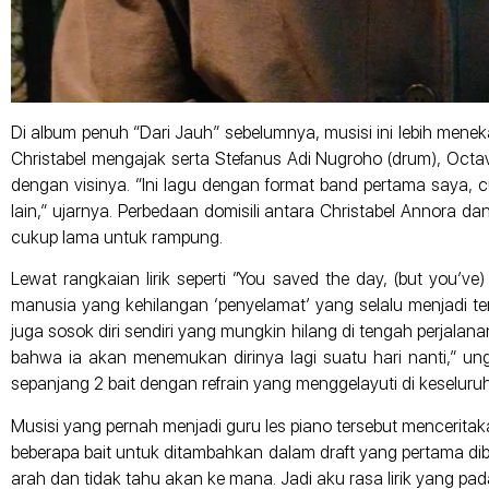
Di album penuh “Dari Jauh” sebelumnya, musisi ini lebih me
Christabel mengajak serta Stefanus Adi Nugroho (drum), Octa
dengan visinya. “Ini lagu dengan format band pertama saya,
lain,” ujarnya. Perbedaan domisili antara Christabel Annora 
cukup lama untuk rampung.
Lewat rangkaian lirik seperti “You saved the day, (but you’ve)
manusia yang kehilangan ‘penyelamat’ yang selalu menjadi te
juga sosok diri sendiri yang mungkin hilang di tengah perjalana
bahwa ia akan menemukan dirinya lagi suatu hari nanti,” ungka
sepanjang 2 bait dengan refrain yang menggelayuti di keseluru
Musisi yang pernah menjadi guru les piano tersebut menceritak
beberapa bait untuk ditambahkan dalam draft yang pertama di
arah dan tidak tahu akan ke mana. Jadi aku rasa lirik yang pa