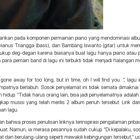
nekankan pada komponen permainan piano yang mendominasi alb
vianus Triangga (bass), dan Bambang Iswanto (gitar) untuk me
 cukup deg-degan karena biasanya buat lagu hanya piano atau 
dan para pemain band di lagu ini terbukti tidak menjadi halang
 gone away for too long, but in time, oh I will find you…”, lag
mpatnya berlabuh. Sosok penyelamat ini tidak semata dimaknai
n hidup. “Tidak harus orang lain, bisa jadi penyelamatnya adalah 
p musisi yang telah merilis 2 album penuh tersebut. Lirik dari 
han lagu.
an bahwa proses penulisan liriknya terinspirasi pengalaman prib
buat. Namun, ia merasa pesannya sudah cukup. “Di kepalaku, sos
dat dan berulang-ulang seperti mewakili kebingungan tersebut,” u