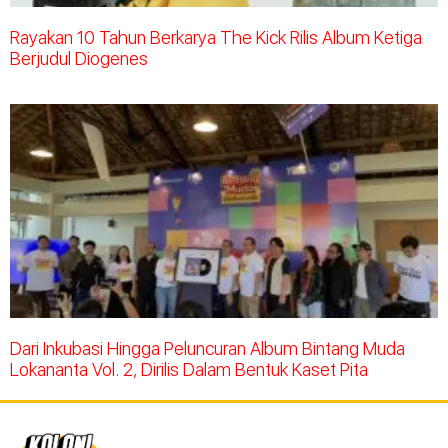
Rayakan 10 Tahun Berkarya The Kick Rilis Album Ketiga
Berjudul Diogenes
Dari Inkubasi Hingga Peluncuran Album Bintang Muda
Lokananta Vol. 2, Dirilis Dalam Bentuk Kaset Pita