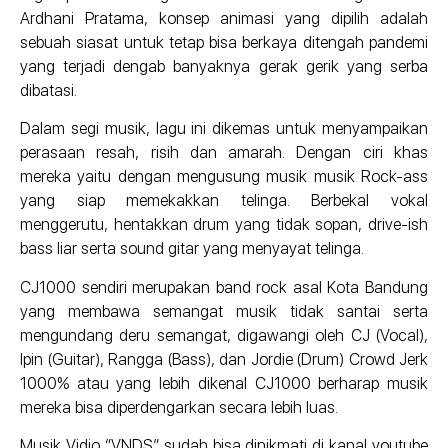
Ardhani Pratama, konsep animasi yang dipilih adalah
sebuah siasat untuk tetap bisa berkaya ditengah pandemi
yang terjadi dengab banyaknya gerak gerik yang serba
dibatasi.
Dalam segi musik, lagu ini dikemas untuk menyampaikan
perasaan resah, risih dan amarah. Dengan ciri khas
mereka yaitu dengan mengusung musik musik Rock-ass
yang siap memekakkan telinga. Berbekal vokal
menggerutu, hentakkan drum yang tidak sopan, drive-ish
bass liar serta sound gitar yang menyayat telinga.
CJ1000 sendiri merupakan band rock asal Kota Bandung
yang membawa semangat musik tidak santai serta
mengundang deru semangat, digawangi oleh CJ (Vocal),
Ipin (Guitar), Rangga (Bass), dan Jordie (Drum) Crowd Jerk
1000% atau yang lebih dikenal CJ1000 berharap musik
mereka bisa diperdengarkan secara lebih luas.
Musik Vidio “VNDS” sudah bisa dinikmati di kanal youtube