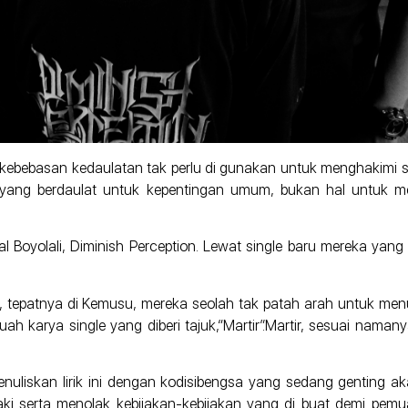
a kebebasan kedaulatan tak perlu di gunakan untuk menghakimi
ang berdaulat untuk kepentingan umum, bukan hal untuk me
 Boyolali, Diminish Perception. Lewat single baru mereka yang b
li, tepatnya di Kemusu, mereka seolah tak patah arah untuk me
uah karya single yang diberi tajuk,“Martir”.Martir, sesuai namany
enuliskan lirik ini dengan kodisibengsa yang sedang genting 
i serta menolak kebijakan-kebijakan yang di buat demi pem