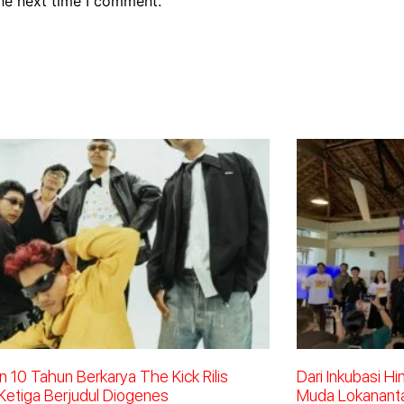
the next time I comment.
 10 Tahun Berkarya The Kick Rilis
Dari Inkubasi H
Ketiga Berjudul Diogenes
Muda Lokananta 