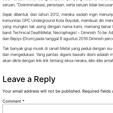
seruan, “Diskriminalisasi, penistaan, serta seruan tidak bec
Sejak dibentuk dari tahun 2012, mereka seolah ingin menunj
komunitas GPC Underground Kota Boyolali, membuat diri me
yang mungkin tak asing dengan nama kami, memang benar ba
band Technical DeathMetal, Necrophagist – Diminish To be. Ad
dan Bejoys (Drum),pada tanggal 8 agustus 2018 Diminish per
Tak banyak grup musik di ranah Metal yang peduli dengan isu-i
dan mengedukasi. Yang pantas digaris bawahi disini adalah 
akan dikte dengan lirik-lirik tentang siksa neraka, iblis-iblis 
Leave a Reply
Your email address will not be published.
Required fields
Comment
*