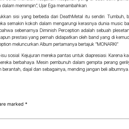
usan dalam memimpin”, Ujar Ega menambahkan.
ukkan sisi yang berbeda dari DeathMetal itu sendiri. Tumbuh
reka semakin kokoh dalam mengarungi kerasnya dunia music b
hwa sebenarnya Diminish Perception adalah sebuah plesetan 
apun prestasi yang pernah didapatkan oleh band yang di kemudi 
ception meluncurkan Album pertamanya bertajuk “MONARKI”.
su sosial. Kejujuran mereka pantas untuk diapresiasi. Karena ka
mereka berbahaya. Mesin pembunuh dalam gempita perang geril
antah berantah, dajal dan sebagainya, mending jangan beli albumnya.
 are marked
*