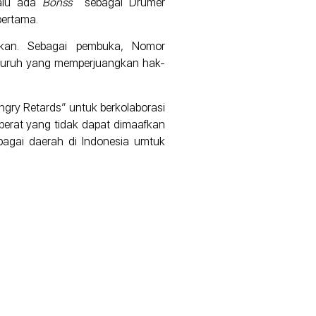
alu ada
Bonss
sebagai Drumer
pertama.
aikan. Sebagai pembuka, Nomor
, buruh yang memperjuangkan hak-
Angry Retards” untuk berkolaborasi
erat yang tidak dapat dimaafkan
bagai daerah di Indonesia umtuk