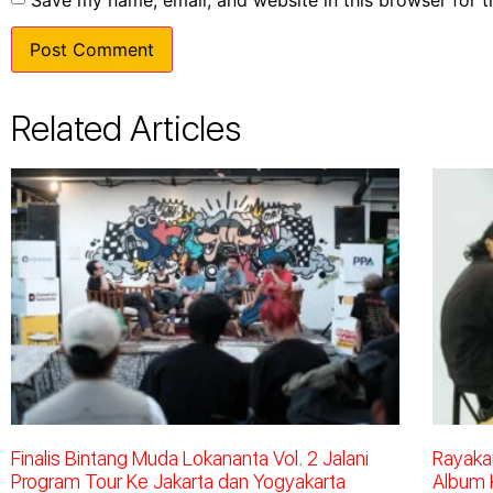
Related Articles
Finalis Bintang Muda Lokananta Vol. 2 Jalani
Rayakan
Program Tour Ke Jakarta dan Yogyakarta
Album 