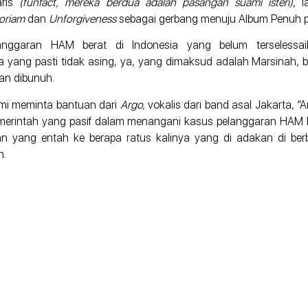
aris
(funfact, mereka berdua adalah pasangan suami isteri)
, l
oriam
dan
Unforgiveness
sebagai gerbang menuju Album Penuh 
elanggaran HAM berat di Indonesia yang belum terseless
a yang pasti tidak asing, ya, yang dimaksud adalah Marsinah
an dibunuh.
kami meminta bantuan dari
Argo,
vokalis dari band asal Jakarta, ”
rintah yang pasif dalam menangani kasus pelanggaran HAM b
n yang entah ke berapa ratus kalinya yang di adakan di ber
n.