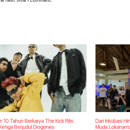
 10 Tahun Berkarya The Kick Rilis
Dari Inkubasi H
Ketiga Berjudul Diogenes
Muda Lokananta 