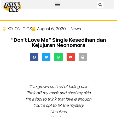
KOLONI GIGS
August 6, 2020
News
“Don’t Love Me” Single Kesedihan dan
Kejujuran Neonomora
“I’ve grown so tired of hiding pain
Took oﬀ my mask and shed my skin
I’m a fool to think that love is enough
You’re opt to let the mystery
Unsolved