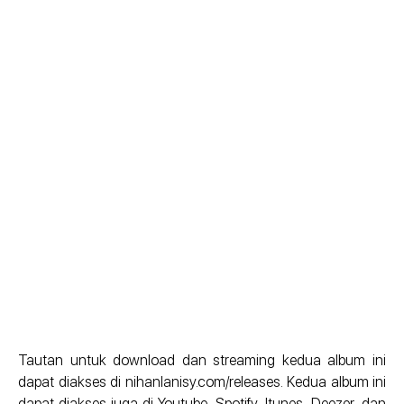
Tautan untuk download dan streaming kedua album ini
dapat diakses di nihanlanisy.com/releases. Kedua album ini
dapat diakses juga di Youtube, Spotify, Itunes, Deezer, dan