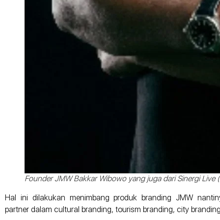
Founder JMW Bakkar Wibowo yang juga dari Sinergi Live
Hal ini dilakukan menimbang produk branding JMW nanti
partner dalam cultural branding, tourism branding, city brand