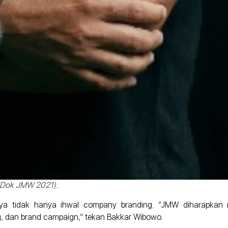
 (Dok JMW 2021).
nya tidak hanya ihwal company branding. “JMW diharapkan
ing, dan brand campaign,” tekan Bakkar Wibowo.