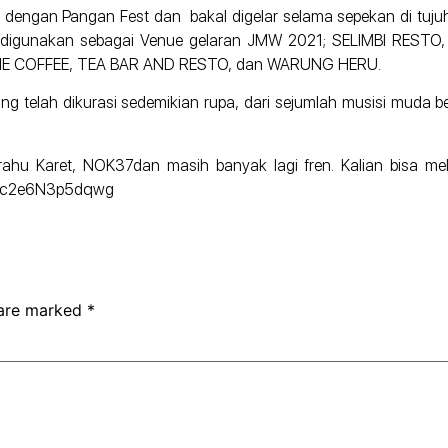
engan Pangan Fest dan bakal digelar selama sepekan di tujuh tit
kan digunakan sebagai Venue gelaran JMW 2021; SELIMBI RESTO
E COFFEE, TEA BAR AND RESTO, dan WARUNG HERU.
g telah dikurasi sedemikian rupa, dari sejumlah musisi muda b
Perahu Karet, NOK37dan masih banyak lagi fren. Kalian bisa 
rECc2e6N3p5dqwg
 are marked
*