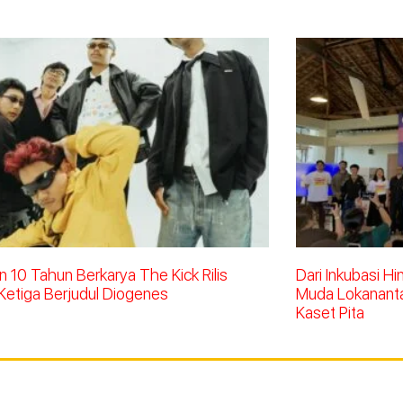
 10 Tahun Berkarya The Kick Rilis
Dari Inkubasi H
Ketiga Berjudul Diogenes
Muda Lokananta 
Kaset Pita