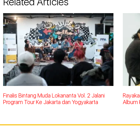
Related Articles
Finalis Bintang Muda Lokananta Vol. 2 Jalani
Rayakan
Program Tour Ke Jakarta dan Yogyakarta
Album 