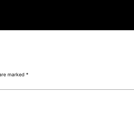
 are marked
*