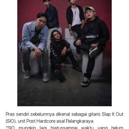
Pras sendiri sebelumnya dikenal sebagai gitaris Slap It Out
(SIO), unit Post Hardcore asal Palangkaraya.
“SIO mungkin lagi hiatussampai waktu yang belum