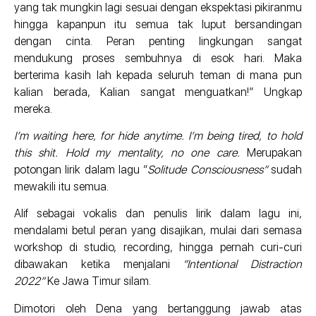
yang tak mungkin lagi sesuai dengan ekspektasi pikiranmu
hingga kapanpun itu semua tak luput bersandingan
dengan cinta. Peran penting lingkungan sangat
mendukung proses sembuhnya di esok hari. Maka
berterima kasih lah kepada seluruh teman di mana pun
kalian berada, Kalian sangat menguatkan!” Ungkap
mereka.
I’m waiting here, for hide anytime. I’m being tired, to hold
this shit. Hold my mentality, no one care.
Merupakan
potongan lirik dalam lagu “
Solitude Consciousness”
sudah
mewakili itu semua.
Alif sebagai vokalis dan penulis lirik dalam lagu ini,
mendalami betul peran yang disajikan, mulai dari semasa
workshop di studio, recording, hingga pernah curi-curi
dibawakan ketika menjalani
“Intentional Distraction
2022”
Ke Jawa Timur silam.
Dimotori oleh Dena yang bertanggung jawab atas