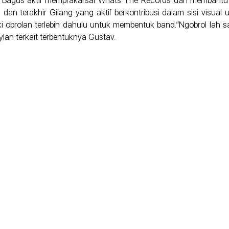
 Bagus aktif memprakarsai Whats The Records dan membantu p
dan terakhir Gilang yang aktif berkontribusi dalam sisi visual 
 obrolan terlebih dahulu untuk membentuk band.”Ngobrol lah s
lan terkait terbentuknya Gustav.