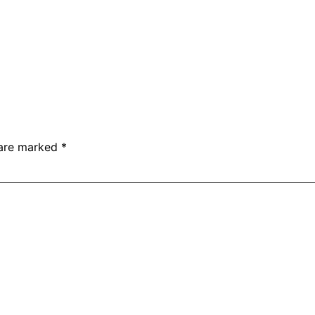
 are marked
*