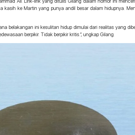
hammad Ali. Lirik-lirik yang ditulis Gilang dalam nomor ini men
ima kasih ke Martin yang punya andil besar dalam hidupnya. Men
imana belakangan ini kesulitan hidup dimulai dari realitas yang
wasaan berpikir. Tidak berpikir kritis.”, ungkap Gilang.