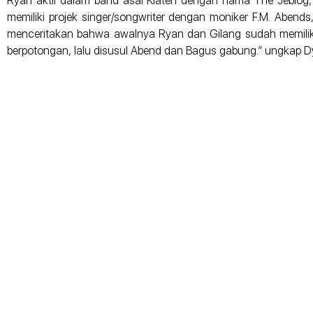
Ryan aktif dalam band asal Klaten dengan nama The Jeblog,
memiliki projek singer/songwriter dengan moniker F.M. Abends, 
menceritakan bahwa awalnya Ryan dan Gilang sudah memiliki
berpotongan, lalu disusul Abend dan Bagus gabung.” ungkap Dy