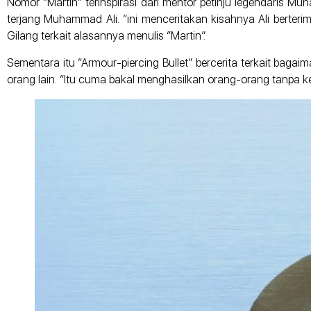
Nomor “Martin” terinspirasi dari mentor petinju legendaris Mu
terjang Muhammad Ali. “ini menceritakan kisahnya Ali berter
Gilang terkait alasannya menulis “Martin”.
Sementara itu “Armour-piercing Bullet” bercerita terkait baga
orang lain. “Itu cuma bakal menghasilkan orang-orang tanpa kede