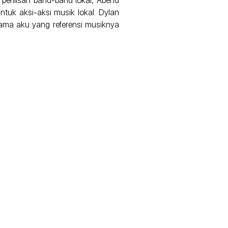
erilisan band-band lokal, Abend
untuk aksi-aksi musik lokal. Dylan
ama aku yang referensi musiknya