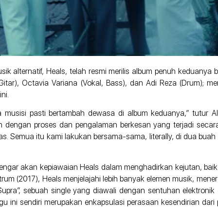
k alternatif, Heals, telah resmi merilis album penuh keduanya b
, Gitar), Octavia Variana (Vokal, Bass), dan Adi Reza (Drum); 
ni.
 musisi pasti bertambah dewasa di album keduanya,” tutur Al
uh dengan proses dan pengalaman berkesan yang terjadi secara ko
as. Semua itu kami lakukan bersama-sama, literally, di dua bua
gar akan kepiawaian Heals dalam menghadirkan kejutan, baik da
rum (2017), Heals menjelajahi lebih banyak elemen musik, men
“Supra”, sebuah single yang diawali dengan sentuhan elektronik 
u ini sendiri merupakan enkapsulasi perasaan kesendirian dari 