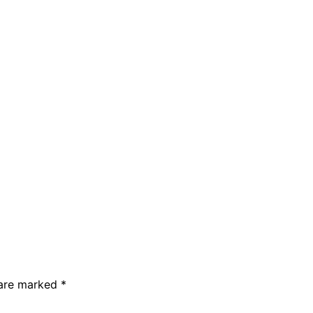
 are marked
*