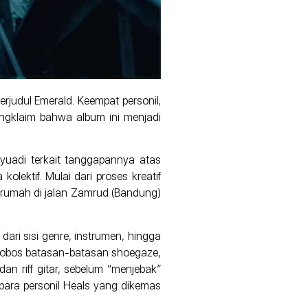
erjudul Emerald. Keempat personil;
mengklaim bahwa album ini menjadi
yuadi terkait tanggapannya atas
lektif. Mulai dari proses kreatif
h rumah di jalan Zamrud (Bandung)
ri sisi genre, instrumen, hingga
erobos batasan-batasan shoegaze,
dan riff gitar, sebelum “menjebak”
para personil Heals yang dikemas