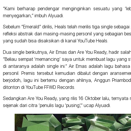
“Kami berharap pendengar menginginkan sesuatu yang ‘leb
menyegarkan,” imbuh Alyuadi.
Sebelum “Emerald” dirilis, Heals telah merilis tiga single se
refleksi abstrak dari masing-masing personil yang sebagian besa
yang sudah bisa disaksikan di kanal YouTube Heals.
Dua single berikutnya, Air Emas dan Are You Ready, hadir salah
“Beliau sempat ‘memancing’ saya untuk membuat lagu yang struk
di antaranya adalah single ini.” Air Emas adalah lagu bah
personil. Premis tersebut kemudian dibalut dengan aranseme
berjodoh, lagu ini bertemu dengan ahlinya, Anggun Priambo
ditonton di YouTube FFWD Records.
Sedangkan Are You Ready, yang rilis 16 Oktober lalu, ternyata
sejenak dari citra ‘penulis lagu ‘pusing’,” ucap Alyuadi.