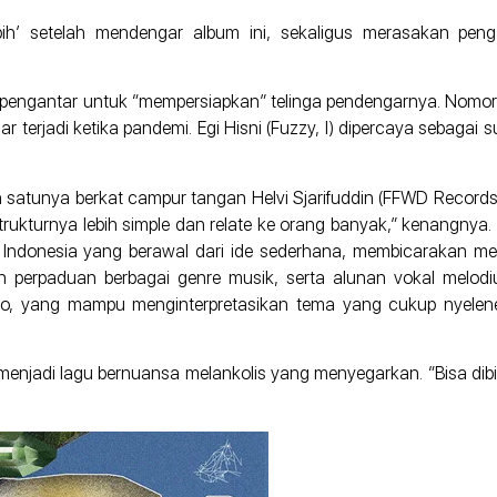
ih’ setelah mendengar album ini, sekaligus merasakan pen
bagai pengantar untuk “mempersiapkan” telinga pendengarnya. Nom
r terjadi ketika pandemi. Egi Hisni (Fuzzy, I) dipercaya sebagai 
 satunya berkat campur tangan Helvi Sjarifuddin (FFWD Records). 
turnya lebih simple dan relate ke orang banyak,” kenangnya. “D
asa Indonesia yang berawal dari ide sederhana, membicarakan 
n perpaduan berbagai genre musik, serta alunan vokal melodiu
do, yang mampu menginterpretasikan tema yang cukup nyelene
 menjadi lagu bernuansa melankolis yang menyegarkan. “Bisa dibi