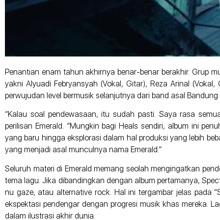
Penantian enam tahun akhirnya benar-benar berakhir. Grup musi
yakni Alyuadi Febryansyah (Vokal, Gitar), Reza Arinal (Vokal
perwujudan level bermusik selanjutnya dari band asal Bandung i
“Kalau soal pendewasaan, itu sudah pasti. Saya rasa semua
perilisan Emerald. “Mungkin bagi Heals sendiri, album ini pen
yang baru hingga eksplorasi dalam hal produksi yang lebih beb
yang menjadi asal munculnya nama Emerald.”
Seluruh materi di Emerald memang seolah mengingatkan penden
tema lagu. Jika dibandingkan dengan album pertamanya, Spect
nu gaze, atau alternative rock. Hal ini tergambar jelas pada 
ekspektasi pendengar dengan progresi musik khas mereka. Lag
dalam ilustrasi akhir dunia.