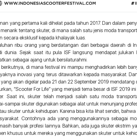
hunan yang pertama kali dihelat pada tahun 2017. Dan dalam pe
menarik tentang skuter, di mana salah satu jenis moda transpor
 secara eksklusif kepada khalayak luas.
uhan ribu orang yang berdatangan dari berbagai daerah di I
di dunia. Sejak saat itu pula ISF langsung mendapat julukan
tkan sebagai ajang untuk bersilaturahmi.
erikutnya, di mana festival ini mampu menghadirkan lebih bany
anyaknya inovasi yang terus ditawarkan kepada masyarakat. Dan
fe”, yang akan digelar pada 21 dan 22 September 2019 mendatang d
kan, “Scooter For Life” yang menjadi tema besar di ISF 2019 in
 Saat ini, skuter telah menjadi salah satu moda transport
sampai skuter digunakan sebagai alat untuk menunjang profesi
atau skuter untuk kehidupan. Karena bisa kita lihat sendiri, bahw
asyarakat. Contohnya ada yang menggunakannya sebagai moda
sih banyak profesi lainnya. Bahkan, ada juga skuter ekstrim y
omen khusus untuk mereka yang menggunakan skuter untuk kehi