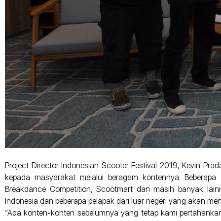
Project Director Indonesian Scooter Festival 2019, Kevin Pr
kepada masyarakat melalui beragam kontennya. Beberapa d
Breakdance Competition, Scootmart dan masih banyak lainn
Indonesia dan beberapa pelapak dari luar negeri yang akan me
“Ada konten-konten sebelumnya yang tetap kami pertahankan d