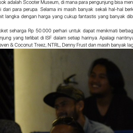
esok adalah Scooter Museum, di mana para pengunjung bisa men
dari para perupa. Selama ini masih banyak sekali hal-hal be
unit langka dengan harga yang cukup fantastis yang banyak dib
 tiket seharga Rp 50.000 perhari untuk dapat menikmati ber
jung yang terlibat di ISF dalam setiap harinya. Apalagi nantin
ven & Coconut Treez, NTRL, Denny Frust dan masih banyak lag