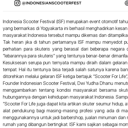
Indonesia Scooter Festival (ISF) merupakan event otomotif ta
yang bermarkas di Yogyakarta ini berhasil menghadirkan kesan 
masyarakat Indonesia tersebut mampu dikemas dan ditampilkan
Tak heran jika di tahun pertamanya ISF mampu menyedot pul
perhatian para skuteris yang berasal dari beberapa negara 
“lebarannya para skuteris” yang tentunya benar-benar dimanfaa
Kesuksesan serupa pun ternyata mampu diraih dalam gelaran b
tempat. Hal itu tentunya bisa terjadi salah satunya karena b
ditorehkan melalui gelaran ISF ketiga bertajuk “Scooter For Li
Founder Indonesian Scooter Festival, Dwi Yudha Dhanu menutur
menggambarkan tentang kondisi masyarakat bersama skuter.
hubungannya dengan kehidupan masyarakat Indonesia. Sampai-
“Scooter For Life juga dapat kita artikan skuter seumur hidup, 
alat pendukung bagi masing-masing profesi yang ada di m
menggunakannya untuk jadi barbershop, jualan minuman dan ma
rumah yang dibangun bertingkat. ISF kami sajikan sebagai m