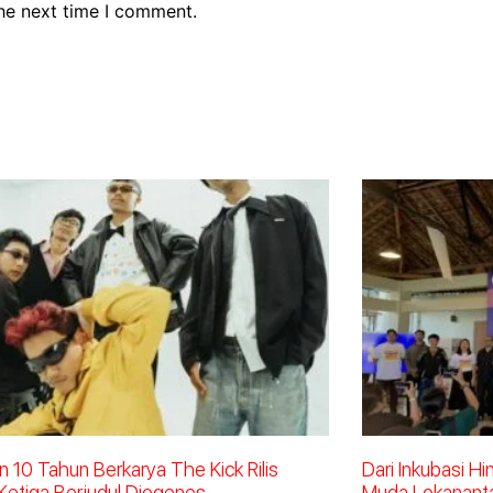
the next time I comment.
 10 Tahun Berkarya The Kick Rilis
Dari Inkubasi H
Ketiga Berjudul Diogenes
Muda Lokananta 