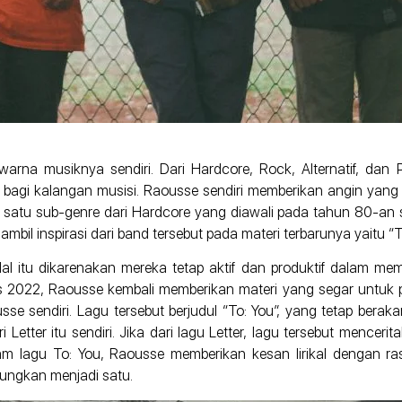
 warna musiknya sendiri. Dari Hardcore, Rock, Alternatif, da
ik bagi kalangan musisi. Raousse sendiri memberikan angin yan
 satu sub-genre dari Hardcore yang diawali pada tahun 80-an se
mbil inspirasi dari band tersebut pada materi terbarunya yaitu “To
itu dikarenakan mereka tetap aktif dan produktif dalam mema
us 2022, Raousse kembali memberikan materi yang segar untuk p
e sendiri. Lagu tersebut berjudul “To: You”, yang tetap berakar
i Letter itu sendiri. Jika dari lagu Letter, lagu tersebut menc
am lagu To: You, Raousse memberikan kesan lirikal dengan 
bungkan menjadi satu.