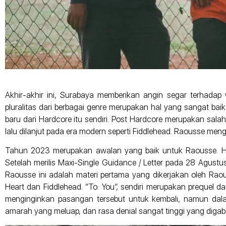
Akhir-akhir ini, Surabaya memberikan angin segar terhadap
pluralitas dari berbagai genre merupakan hal yang sangat ba
baru dari Hardcore itu sendiri. Post Hardcore merupakan salah
lalu dilanjut pada era modern seperti Fiddlehead. Raousse menga
Tahun 2023 merupakan awalan yang baik untuk Raousse. Hal 
Setelah merilis Maxi-Single Guidance / Letter pada 28 Agust
Raousse ini adalah materi pertama yang dikerjakan oleh Raouss
Heart dan Fiddlehead. “To: You”, sendiri merupakan prequel dar
menginginkan pasangan tersebut untuk kembali, namun dal
amarah yang meluap, dan rasa denial sangat tinggi yang diga