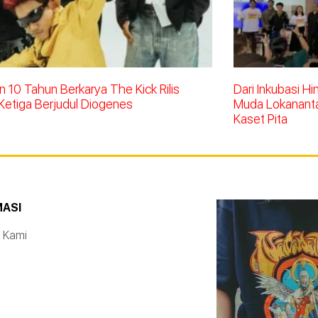
 10 Tahun Berkarya The Kick Rilis
Dari Inkubasi H
Ketiga Berjudul Diogenes
Muda Lokananta 
Kaset Pita
MASI
 Kami