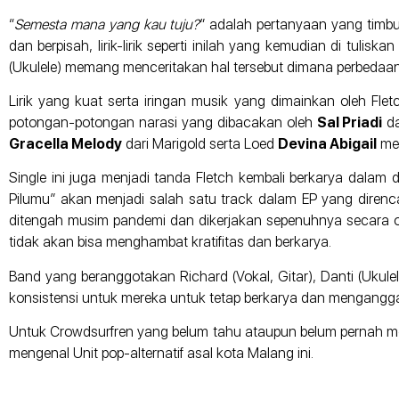
“
Semesta mana yang kau tuju?
” adalah pertanyaan yang timbu
dan berpisah, lirik-lirik seperti inilah yang kemudian di tulis
(Ukulele) memang menceritakan hal tersebut dimana perbedaa
Lirik yang kuat serta iringan musik yang dimainkan oleh Fle
potongan-potongan narasi yang dibacakan oleh
Sal Priadi
da
Gracella Melody
dari Marigold serta Loed
Devina Abigail
men
Single ini juga menjadi tanda Fletch kembali berkarya dalam
Pilumu” akan menjadi salah satu track dalam EP yang direncan
ditengah musim pandemi dan dikerjakan sepenuhnya secara onl
tidak akan bisa menghambat kratifitas dan berkarya.
Band yang beranggotakan Richard (Vokal, Gitar), Danti (Ukulel
konsistensi untuk mereka untuk tetap berkarya dan mengangg
Untuk Crowdsurfren yang belum tahu ataupun belum pernah men
mengenal Unit pop-alternatif asal kota Malang ini.