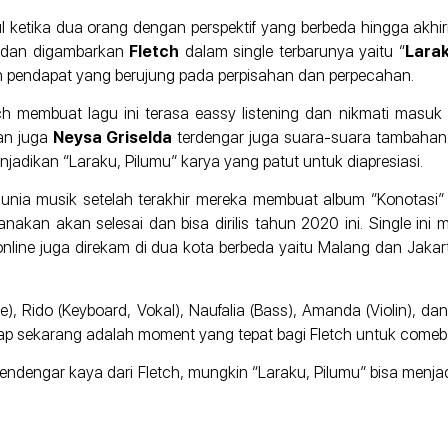
l ketika dua orang dengan perspektif yang berbeda hingga akhi
kan dan digambarkan
Fletch
dalam single terbarunya yaitu “
Larak
n pendapat yang berujung pada perpisahan dan perpecahan.
tch membuat lagu ini terasa eassy listening dan nikmati masuk 
n juga
Neysa Griselda
terdengar juga suara-suara tambahan
jadikan “Laraku, Pilumu” karya yang patut untuk diapresiasi.
 dunia musik setelah terakhir mereka membuat album “Konotasi” 
akan akan selesai dan bisa dirilis tahun 2020 ini. Single ini 
ine juga direkam di dua kota berbeda yaitu Malang dan Jakart
e), Rido (Keyboard, Vokal), Naufalia (Bass), Amanda (Violin), 
ap sekarang adalah moment yang tepat bagi Fletch untuk comeb
dengar kaya dari Fletch, mungkin “Laraku, Pilumu” bisa menjadi