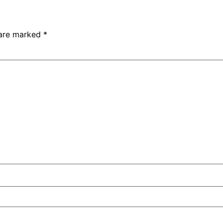
 are marked
*