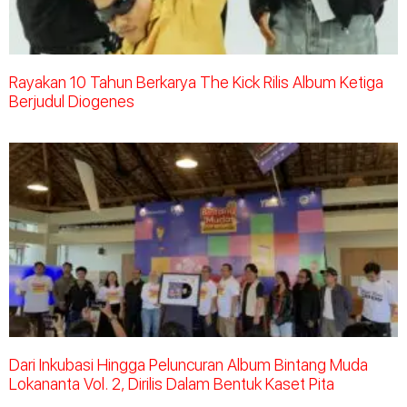
Rayakan 10 Tahun Berkarya The Kick Rilis Album Ketiga
Berjudul Diogenes
Dari Inkubasi Hingga Peluncuran Album Bintang Muda
Lokananta Vol. 2, Dirilis Dalam Bentuk Kaset Pita