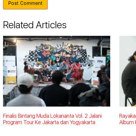
Related Articles
Finalis Bintang Muda Lokananta Vol. 2 Jalani
Rayakan
Program Tour Ke Jakarta dan Yogyakarta
Album 