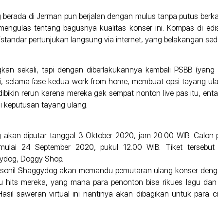
 berada di Jerman pun berjalan dengan mulus tanpa putus berkat
mengulas tentang bagusnya kualitas konser ini. Kompas di edis
standar pertunjukan langsung via internet, yang belakangan seda
kan sekali, tapi dengan diberlakukannya kembali PSBB (yan
i, selama fase kedua work from home, membuat opsi tayang ula
bikin rerun karena mereka gak sempat nonton live pas itu, ent
ai keputusan tayang ulang.
akan diputar tanggal 3 Oktober 2020, jam 20.00 WIB. Calon pe
ulai 24 September 2020, pukul 12.00 WIB. Tiket tersebut
ydog, Doggy Shop.
personil Shaggydog akan memandu pemutaran ulang konser deng
u hits mereka, yang mana para penonton bisa rikues lagu dan 
ai. Hasil saweran virtual ini nantinya akan dibagikan untuk pa