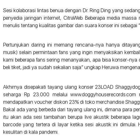
Sesi kolaborasi lintas benua dengan Dr. Ring Ding yang sedang
penyedia jaringan internet, CitraWeb. Beberapa media massa 
menulis tentang kualitas gambar dan suara konser ini sebagai “
Pertunjukan daring ini memang rencana-nya hanya ditayang
musik) selain permintaan fans yang ingin menyaksikan kembal
kami beberapa fans sering menanyakan, apa bisa konser-nya di
beli tiket, jadi ya sudah sekalian saja” ungkap Heruwa mengen
Akhirnya disepakati tayang ulang konser 23LOAD Shaggydog 
seharga Rp. 23.000 melalui www.doggyhouserecords.com m
mendapatkan voucher diskon 23% di toko merchandise Shagg
Bakal ada yang berbeda dari tayang ulang ini, dimana para 
itu akan ada sesi tambahan berupa live akustik beberapa lag
barcode yang tertera di layar ketika sesi akustik ini dimul
kesulitan di kala pandemi.