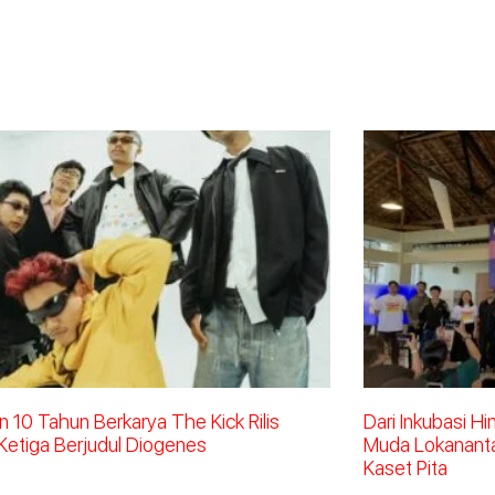
 10 Tahun Berkarya The Kick Rilis
Dari Inkubasi H
Ketiga Berjudul Diogenes
Muda Lokananta 
Kaset Pita