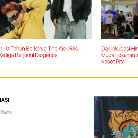
 10 Tahun Berkarya The Kick Rilis
Dari Inkubasi H
Ketiga Berjudul Diogenes
Muda Lokananta 
Kaset Pita
MASI
 Kami